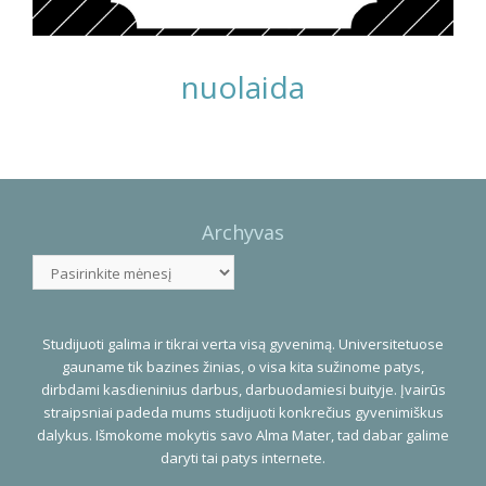
nuolaida
Photo
Navigation
Archyvas
Archyvas
Studijuoti galima ir tikrai verta visą gyvenimą. Universitetuose
gauname tik bazines žinias, o visa kita sužinome patys,
dirbdami kasdieninius darbus, darbuodamiesi buityje. Įvairūs
straipsniai padeda mums studijuoti konkrečius gyvenimiškus
dalykus. Išmokome mokytis savo Alma Mater, tad dabar galime
daryti tai patys internete.