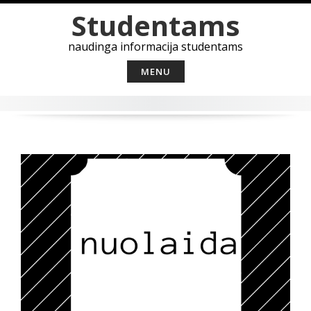
Skip
Studentams
to
content
naudinga informacija studentams
MENU