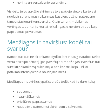
norima universalesnio sprendimo.
Vis dėlto jeigu aukščio skirtumas toje pačioje vietoje kartojasi
nuolat ir sprendimas reikalingas kasdien, dažnai patogesnė
tampa stacionari konstrukcija. Kitaip tariant, mobilumas
vertingas tada, kai jis realiai reikalingas, o ne vien atrodo kaip
papildomas privalumas.
Medžiagos ir paviršius: kodėl tai
svarbu?
Rampa turi būti ne tik tinkamo dydžio, bet ir saugi naudoti. Dėl to
verta atkreipti dėmesį į jos paviršių bei medžiagas. Paviršius turi
suteikti pakankamą sukibimą, o pati konstrukcija – išlikti
patikima intensyvesnio naudojimo metu.
Medžiagos ir paviršius ypač svarbūs todėl, kad jie daro įtaką:
saugumui;
ilgaamžiškumui;
priežiūros paprastumui;
naudojimo patogumui skirtingomis sąlygomis.