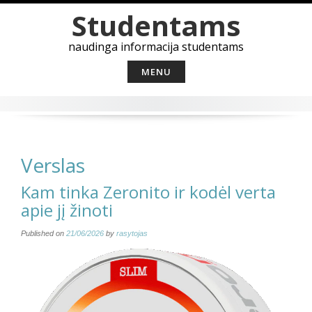
Skip
Studentams
to
content
naudinga informacija studentams
MENU
Verslas
Kam tinka Zeronito ir kodėl verta
apie jį žinoti
Published on
21/06/2026
by
rasytojas