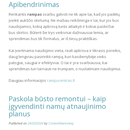
Apibendrinimas
Renkantis
rampas
svarbu galvoti ne tik apie tai, kad jos padėtų
įveikti aukščio skirtumą. Ne mažiau reikšminga ir tai, kur jos bus
naudojamos, kokią apkrovą turės atlaikyti ir kokiai paskirčiai
bus skirtos. Būtent šie trys veiksniai dažniausiai lemia, ar
sprendimas bus tik formalus, ar iš tiesų praktiškas.
Kai įvertinama naudojimo vieta, reali apkrova ir tikrasis poreikis,
daug lengviau pasirinkti rampą, kuri kasdienybėje veiks
patogiai, saugiai ir efektyviai. O tai ir yra svarbiausia, kai
sprendimas turi tarnauti ne trumpam, o nuolatiniam naudojimui.
Daugiau informacijos
rampucentras.lt
Paskola būsto remontui – kaip
įgyvendinti namų atnaujinimo
planus
Published on
24/03/2026
by
ContentMarketing