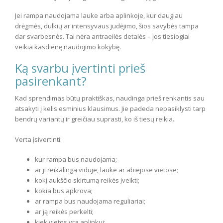
Jei rampa naudojama lauke arba aplinkoje, kur daugiau
drėgmės, dulkių ar intensyvaus judėjimo, šios savybės tampa
dar svarbesnės. Tai nėra antraeilės detalės – jos tiesiogiai
veikia kasdienę naudojimo kokybę.
Ką svarbu įvertinti prieš
pasirenkant?
Kad sprendimas būtų praktiškas, naudinga prieš renkantis sau
atsakyti į kelis esminius klausimus. Jie padeda nepasiklysti tarp
bendrų variantų ir greičiau suprasti, ko iš tiesų reikia.
Verta įsivertinti:
kur rampa bus naudojama;
ar ji reikalinga viduje, lauke ar abiejose vietose;
kokį aukščio skirtumą reikės įveikti;
kokia bus apkrova;
ar rampa bus naudojama reguliariai;
ar ją reikės perkelti;
kiek vietos yra aplinkui;