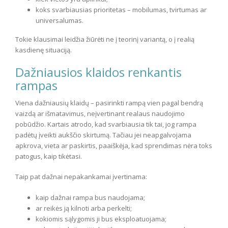
koks svarbiausias prioritetas – mobilumas, tvirtumas ar
universalumas.
Tokie klausimai leidžia žiūrėti ne į teorinį variantą, o į realią
kasdienę situaciją.
Dažniausios klaidos renkantis
rampas
Viena dažniausių klaidų – pasirinkti rampą vien pagal bendrą
vaizdą ar išmatavimus, neįvertinant realaus naudojimo
pobūdžio. Kartais atrodo, kad svarbiausia tik tai, jog rampa
padėtų įveikti aukščio skirtumą. Tačiau jei neapgalvojama
apkrova, vieta ar paskirtis, paaiškėja, kad sprendimas nėra toks
patogus, kaip tikėtasi.
Taip pat dažnai nepakankamai įvertinama:
kaip dažnai rampa bus naudojama;
ar reikės ją kilnoti arba perkelti;
kokiomis sąlygomis ji bus eksploatuojama;