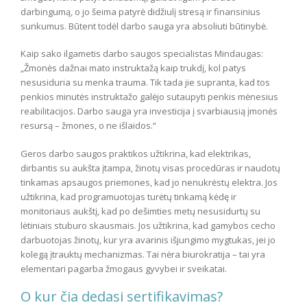
darbingumą, o jo šeima patyrė didžiulį stresą ir finansinius
sunkumus. Būtent todėl darbo sauga yra absoliuti būtinybė.
Kaip sako ilgametis darbo saugos specialistas Mindaugas:
„Žmonės dažnai mato instruktažą kaip trukdį, kol patys
nesusiduria su menka trauma. Tik tada jie supranta, kad tos
penkios minutės instruktažo galėjo sutaupyti penkis mėnesius
reabilitacijos. Darbo sauga yra investicija į svarbiausią įmonės
resursą – žmones, o ne išlaidos.“
Geros darbo saugos praktikos užtikrina, kad elektrikas,
dirbantis su aukšta įtampa, žinotų visas procedūras ir naudotų
tinkamas apsaugos priemones, kad jo nenukrėstų elektra. Jos
užtikrina, kad programuotojas turėtų tinkamą kėdę ir
monitoriaus aukštį, kad po dešimties metų nesusidurtų su
lėtiniais stuburo skausmais. Jos užtikrina, kad gamybos cecho
darbuotojas žinotų, kur yra avarinis išjungimo mygtukas, jei jo
kolegą įtrauktų mechanizmas. Tai nėra biurokratija – tai yra
elementari pagarba žmogaus gyvybei ir sveikatai.
O kur čia dedasi sertifikavimas?