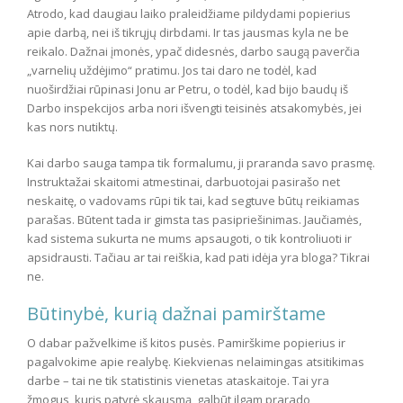
Atrodo, kad daugiau laiko praleidžiame pildydami popierius
apie darbą, nei iš tikrųjų dirbdami. Ir tas jausmas kyla ne be
reikalo. Dažnai įmonės, ypač didesnės, darbo saugą paverčia
„varnelių uždėjimo“ pratimu. Jos tai daro ne todėl, kad
nuoširdžiai rūpinasi Jonu ar Petru, o todėl, kad bijo baudų iš
Darbo inspekcijos arba nori išvengti teisinės atsakomybės, jei
kas nors nutiktų.
Kai darbo sauga tampa tik formalumu, ji praranda savo prasmę.
Instruktažai skaitomi atmestinai, darbuotojai pasirašo net
neskaitę, o vadovams rūpi tik tai, kad segtuve būtų reikiamas
parašas. Būtent tada ir gimsta tas pasipriešinimas. Jaučiamės,
kad sistema sukurta ne mums apsaugoti, o tik kontroliuoti ir
apsidrausti. Tačiau ar tai reiškia, kad pati idėja yra bloga? Tikrai
ne.
Būtinybė, kurią dažnai pamirštame
O dabar pažvelkime iš kitos pusės. Pamirškime popierius ir
pagalvokime apie realybę. Kiekvienas nelaimingas atsitikimas
darbe – tai ne tik statistinis vienetas ataskaitoje. Tai yra
žmogus, kuris patyrė skausmą, galbūt ilgam prarado