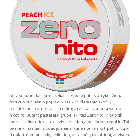
Ne visi, kurie domisi maišeliais, ieško to paties dalyko. Vienas
nori kuo stipresnio pojūčio, kitas kuo platesnio skonių
pasirinkimo, o dar kitas sąmoningai renkasi variantą visai be
nikotino. Būtent pastarajai grupei skirtas Zeronito, ir kaip tik
todėl jis užima kiek kitokią vietą nei dauguma įprastų ženklų. Tai
pasirinkimas tiems suaugusiems, kurie nori išlaikyti patį įprotį ar
ritualą, tačiau atsisakyti nikotino, ar tai būtų tik laikinai, ar visam