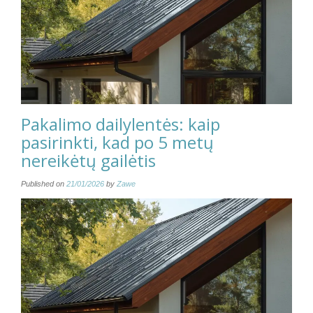
Pakalimo dailylentės: kaip
pasirinkti, kad po 5 metų
nereikėtų gailėtis
Published on
21/01/2026
by
Zawe