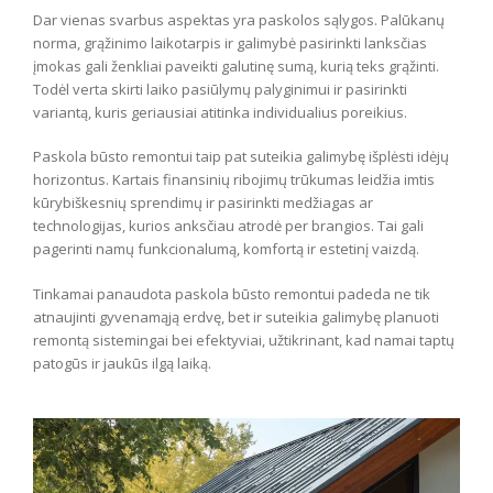
Dar vienas svarbus aspektas yra paskolos sąlygos. Palūkanų
norma, grąžinimo laikotarpis ir galimybė pasirinkti lanksčias
įmokas gali ženkliai paveikti galutinę sumą, kurią teks grąžinti.
Todėl verta skirti laiko pasiūlymų palyginimui ir pasirinkti
variantą, kuris geriausiai atitinka individualius poreikius.
Paskola būsto remontui taip pat suteikia galimybę išplėsti idėjų
horizontus. Kartais finansinių ribojimų trūkumas leidžia imtis
kūrybiškesnių sprendimų ir pasirinkti medžiagas ar
technologijas, kurios anksčiau atrodė per brangios. Tai gali
pagerinti namų funkcionalumą, komfortą ir estetinį vaizdą.
Tinkamai panaudota paskola būsto remontui padeda ne tik
atnaujinti gyvenamąją erdvę, bet ir suteikia galimybę planuoti
remontą sistemingai bei efektyviai, užtikrinant, kad namai taptų
patogūs ir jaukūs ilgą laiką.