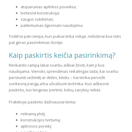
atsparumas aplinkos poveikiui;
tvirtesnė konstrukcija;
saugus sukibimas;
patikimumas ilgesniam naudojimui.
Todėl ta pati rampa, kuri puikiai tinka viduje, nebūtinai bus toks
pat geras pasirinkimas išorėje.
Kaip paskirtis keičia pasirinkimą?
Renkantis rampą labai svarbu aiškiai žinoti, kam ji bus
naudojama. Vienoks sprendimas reikalingas tada, kai svarbu
perstumti vežimėlį ar dėžes, kitoks – kai tenka pervežti
sunkesnę įrangą arba užvažiuoti technika. Kuo aiškesnė
paskirtis, tuo lengviau įvertinti, kokių savybių reikės.
Praktikoje paskirtis dažniausiai lemia:
reikiamą plotį;
konstrukcijos tvirtumą;
apkrovos poreikį;