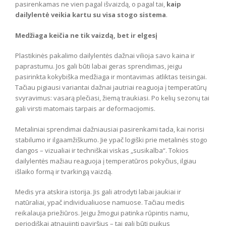
pasirenkamas ne vien pagal išvaizdą, o pagal tai,
kaip
dailylentė veikia kartu su visa stogo sistema
.
Medžiaga keičia ne tik vaizdą, bet ir elgesį
Plastikinės pakalimo dailylentės dažnai vilioja savo kaina ir
paprastumu. Jos gali būti labai geras sprendimas, jeigu
pasirinkta kokybiška medžiaga ir montavimas atliktas teisingai.
Tačiau pigiausi variantai dažnai jautriai reaguoja į temperatūrų
svyravimus: vasarą plečiasi, žiemą traukiasi. Po kelių sezonų tai
gali virsti matomais tarpais ar deformacijomis.
Metaliniai sprendimai dažniausiai pasirenkami tada, kai norisi
stabilumo ir ilgaamžiškumo. Jie ypač logiški prie metalinės stogo
dangos – vizualiai ir techniškai viskas „susikalba“. Tokios
dailylentės mažiau reaguoja į temperatūros pokyčius, ilgiau
išlaiko formą ir tvarkingą vaizdą.
Medis yra atskira istorija. Jis gali atrodyti labai jaukiai ir
natūraliai, ypač individualiuose namuose. Tačiau medis
reikalauja priežiūros. Jeigu žmogui patinka rūpintis namu,
periodiškai atnaujinti paviršius – tai gali būti puikus