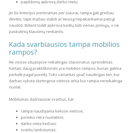
papildomą apkrovą darbo metu.
Jei šis kriterijus įvertinamas per siaurai, rampa gali greičiau
dėvėtis, tapti mažiau stabili ar tiesiog nepakankamai patogi
naudoti. Būtent todėl apkrova turėtų būti vienas pirmųjų, o ne
paskutinių klausimų renkantis.
Kada svarbiausios tampa mobilios
rampos?
Ne visose situacijose reikalingas stacionarus sprendimas.
Kartais daug praktiškesnės yra mobilios rampos, kurias galima
perkelti pagal poreikį. Toks variantas ypač naudingas ten, kur
darbas vyksta skirtingose vietose arba kur rampa nereikalinga
nuolat.
Mobilumas dažniausiai svarbus, kai:
rampa naudojama keliose vietose;
poreikis nėra nuolatinis;
darbo vieta keičiasi;
svarbu lankstumas;