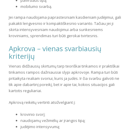
paviršiaus tipą;
mobilumo svarbą.
Jei rampa naudojama paprastesniam kasdieniam judėjimui, gali
pakakti lengvesnio ir kompaktiškesnio varianto. Tačiau jei ji
skirta intensyvesniam naudojimui arba sunkesniems
kroviniams, sprendimas turi būti gerokai tvirtesnis.
Apkrova – vienas svarbiausių
kriterijų
Vienas didžiausių skirtumų tarp teoriškai tinkamos ir praktiškai
tinkamos rampos dažniausiai slypi apkrovoje. Rampa turi būti
pritaikyta realiam svoriui, kuris ja judės. Ir čia svarbu galvoti ne
tik apie dabartinį poreikį, bet ir apie tai, kokios situacijos gali
kartotis reguliariai.
Apkrovą reikėtų vertinti atsižvelgiant į:
krovinio svorį;
naudojamų vežimėlių ar įrangos tipą;
judėjimo intensyvumą;