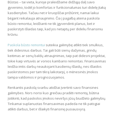
Būstas – tai vieta, kurioje praleidžiame didžiąją dalį savo
gyvenimo, todėl jo komfortas ir funkcionalumas turi didelę įtaką
kasdienybei. Tačiau net ir kruopščiai prižiūrint, namai laikui
bėgant reikalauja atnaujinimo. Čia į pagalbą ateina paskola
būsto remontui, leidžianti ne tik įgyvendinti planus, bet ir
paskirstyti išlaidas taip, kad jos netaptų per dideliu finansiniu
krūviu.
Paskola būsto remontui
suteikia galimybę atlikti tiek smulkius,
tiek didesnius darbus. Tai gali būti sienų dažymas, grindų
keitimas ar senų baldų atnaujinimas, taip pat didesni projektai,
tokie kaip virtuvės ar vonios kambario remontas. Finansavimas
leidžia imtis darbų neaukojant kasdienių išlaidų, nes išlaidos
paskirstomos per tam tikrą laikotarpį, o mėnesinės įmokos
tampa valdomos ir prognozuojamos.
Renkantis paskolą svarbu atidžiai įvertinti savo finansines
galimybes. Nors norisi kuo greičiau pradėti remontą, būtina
įsitikinti, kad paskolos įmokos neviršys jūsų biudžeto galimybių.
Tinkamai suplanuotas finansavimas padeda ne tik patogiai
atlikti darbus, bet ir išlaikyti finansinę pusiausvyrą.