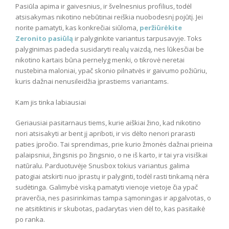
Pasiūla apima ir gaivesnius, ir švelnesnius profilius, todėl
atsisakymas nikotino nebūtinai reiškia nuobodesnį pojūtį. Jei
norite pamatyti, kas konkrečiai siūloma,
peržiūrėkite
Zeronito pasiūlą
ir palyginkite variantus tarpusavyje. Toks
palyginimas padeda susidaryti realų vaizdą, nes lūkesčiai be
nikotino kartais būna pernelyg menki, o tikrovė neretai
nustebina maloniai, ypač skonio pilnatvės ir gaivumo požiūriu,
kuris dažnai nenusileidžia įprastiems variantams.
Kam jis tinka labiausiai
Geriausiai pasitarnaus tiems, kurie aiškiai žino, kad nikotino
nori atsisakyti ar bent jį apriboti, ir vis dėlto nenori prarasti
paties įpročio. Tai sprendimas, prie kurio žmonės dažnai prieina
palaipsniui, žingsnis po žingsnio, o ne iš karto, ir tai yra visiškai
natūralu. Parduotuvėje Snusbox tokius variantus galima
patogiai atskirti nuo įprastų ir palyginti, todėl rasti tinkamą nėra
sudėtinga. Galimybė viską pamatyti vienoje vietoje čia ypač
praverčia, nes pasirinkimas tampa sąmoningas ir apgalvotas, o
ne atsitiktinis ir skubotas, padarytas vien dėl to, kas pasitaikė
po ranka.