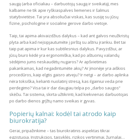
saugą (arba oficialiau – darbuotojų saugą ir sveikatą), mes
kalbame ne tik apie ryškiaspalves liemenes ir šalmus
statybvietėse. Tai yra absoliučiai viskas, kas susiję su jūsų
fizine, psichologine ir socialine gerove darbo vietoje.
Taip, tai apima akivaizdžius dalykus – kad ant galvos neužkristų
plyta arba kad neįsipjautumėte į pirštą su aštriu įrankiu. Bet tai
taip pat apima ir kur kas subtilesnius dalykus. Pavyzdžiui, ar
jūsų biuro kėdė yra ergonomiška, kad po aštuonių valandų
sėdėjimo jums neskaudėtų nugaros? Ar apšvietimas
pakankamas, kad negadintumėte akių? Ar įmonėje yra aiškios
procedūros, kaip elgtis gaisro atveju? Ir netgi – ar darbo aplinka
nėra toksiška, kelianti nuolatinį stresą, kas ilgainiui veda prie
perdegimo? Visa tai ir dar daugiau telpa po „darbo saugos“
skėčiu. Tai sistema, skirta užtikrinti, kad kiekvienas darbuotojas
po darbo dienos grįžtų namo sveikas ir gyvas.
Popierių kalnai: kodėl tai atrodo kaip
biurokratija?
Gerai, pripažinkime – tas biurokratinis aspektas tikrai
egzistuoja. Instrukcijos, taisyklės, rizikos vertinimai, žurnalai…