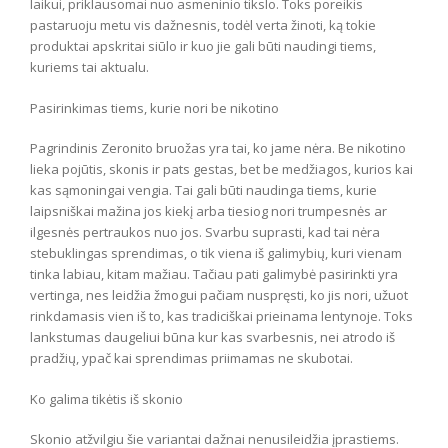
laikui, priklausomai nuo asmeninio tikslo. Toks poreikis
pastaruoju metu vis dažnesnis, todėl verta žinoti, ką tokie
produktai apskritai siūlo ir kuo jie gali būti naudingi tiems,
kuriems tai aktualu.
Pasirinkimas tiems, kurie nori be nikotino
Pagrindinis Zeronito bruožas yra tai, ko jame nėra. Be nikotino
lieka pojūtis, skonis ir pats gestas, bet be medžiagos, kurios kai
kas sąmoningai vengia. Tai gali būti naudinga tiems, kurie
laipsniškai mažina jos kiekį arba tiesiog nori trumpesnės ar
ilgesnės pertraukos nuo jos. Svarbu suprasti, kad tai nėra
stebuklingas sprendimas, o tik viena iš galimybių, kuri vienam
tinka labiau, kitam mažiau. Tačiau pati galimybė pasirinkti yra
vertinga, nes leidžia žmogui pačiam nuspręsti, ko jis nori, užuot
rinkdamasis vien iš to, kas tradiciškai prieinama lentynoje. Toks
lankstumas daugeliui būna kur kas svarbesnis, nei atrodo iš
pradžių, ypač kai sprendimas priimamas ne skubotai.
Ko galima tikėtis iš skonio
Skonio atžvilgiu šie variantai dažnai nenusileidžia įprastiems.