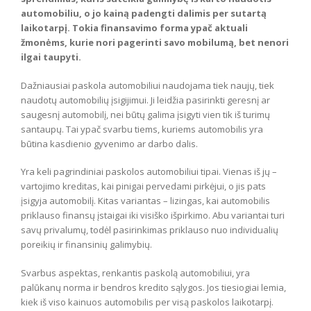
automobiliu, o jo kainą padengti dalimis per sutartą
laikotarpį. Tokia finansavimo forma ypač aktuali
žmonėms, kurie nori pagerinti savo mobilumą, bet nenori
ilgai taupyti.
Dažniausiai paskola automobiliui naudojama tiek naujų, tiek
naudotų automobilių įsigijimui. Ji leidžia pasirinkti geresnį ar
saugesnį automobilį, nei būtų galima įsigyti vien tik iš turimų
santaupų. Tai ypač svarbu tiems, kuriems automobilis yra
būtina kasdienio gyvenimo ar darbo dalis.
Yra keli pagrindiniai paskolos automobiliui tipai. Vienas iš jų –
vartojimo kreditas, kai pinigai pervedami pirkėjui, o jis pats
įsigyja automobilį. Kitas variantas – lizingas, kai automobilis
priklauso finansų įstaigai iki visiško išpirkimo. Abu variantai turi
savų privalumų, todėl pasirinkimas priklauso nuo individualių
poreikių ir finansinių galimybių.
Svarbus aspektas, renkantis paskolą automobiliui, yra
palūkanų norma ir bendros kredito sąlygos. Jos tiesiogiai lemia,
kiek iš viso kainuos automobilis per visą paskolos laikotarpį.