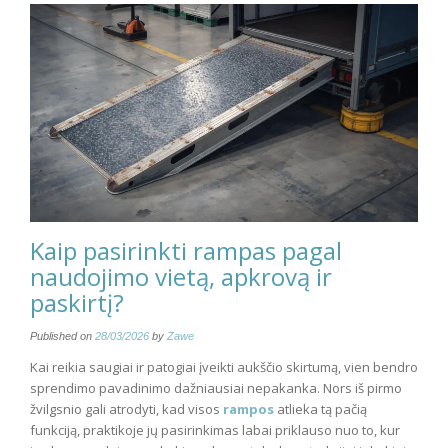
Kaip pasirinkti rampas pagal
naudojimo vietą, apkrovą ir
paskirtį?
Published on
28/03/2026
by
Zawe
Kai reikia saugiai ir patogiai įveikti aukščio skirtumą, vien bendro
sprendimo pavadinimo dažniausiai nepakanka. Nors iš pirmo
žvilgsnio gali atrodyti, kad visos
rampos
atlieka tą pačią
funkciją, praktikoje jų pasirinkimas labai priklauso nuo to, kur