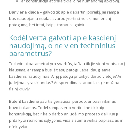
ar konstrukcija atitinka tikrą, o ne numanomą apkrovą.
Dar viena klaida – galvoti tik apie dabartinį poreikį. Jei rampa
bus naudojama nuolat, svarbu įvertinti ne tik momentinį
patogumą, bet ir tai, kaip ji tarnaus ilgainiui.
Kodėl verta galvoti apie kasdienį
naudojimą, o ne vien techninius
parametrus?
Techniniai parametrai yra svarbūs, tačiau tik jie vieni neatsako į
klausimą, ar rampa bus iš tiesų patogi. Labai daug lemia
kasdienis naudojimas. Ar ją patogu pritaikyti darbo vietoje? Ar
judėjimas yra sklandus? Ar sprendimas taupo laiką ir mažina
fizinį krūvį?
Būtent kasdienė patirtis geriausiai parodo, ar pasirinkimas
buvo tinkamas. Todėl rampą verta vertinti ne tik kaip
konstrukciją, bet ir kaip darbo ar judėjimo proceso dalį. Kai ji
pritaikyta realioms sąlygoms, visa sistema veikia paprasčiau ir
efektyviau.