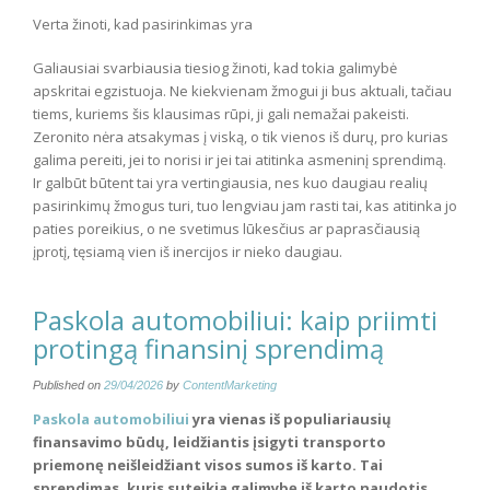
Verta žinoti, kad pasirinkimas yra
Galiausiai svarbiausia tiesiog žinoti, kad tokia galimybė
apskritai egzistuoja. Ne kiekvienam žmogui ji bus aktuali, tačiau
tiems, kuriems šis klausimas rūpi, ji gali nemažai pakeisti.
Zeronito nėra atsakymas į viską, o tik vienos iš durų, pro kurias
galima pereiti, jei to norisi ir jei tai atitinka asmeninį sprendimą.
Ir galbūt būtent tai yra vertingiausia, nes kuo daugiau realių
pasirinkimų žmogus turi, tuo lengviau jam rasti tai, kas atitinka jo
paties poreikius, o ne svetimus lūkesčius ar paprasčiausią
įprotį, tęsiamą vien iš inercijos ir nieko daugiau.
Paskola automobiliui: kaip priimti
protingą finansinį sprendimą
Published on
29/04/2026
by
ContentMarketing
Paskola automobiliui
yra vienas iš populiariausių
finansavimo būdų, leidžiantis įsigyti transporto
priemonę neišleidžiant visos sumos iš karto. Tai
sprendimas, kuris suteikia galimybę iš karto naudotis