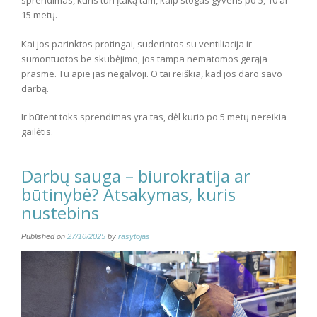
sprendimas, kuris turi įtaką tam, kaip stogas gyvens po 5, 10 ar
15 metų.
Kai jos parinktos protingai, suderintos su ventiliacija ir
sumontuotos be skubėjimo, jos tampa nematomos gerąja
prasme. Tu apie jas negalvoji. O tai reiškia, kad jos daro savo
darbą.
Ir būtent toks sprendimas yra tas, dėl kurio po 5 metų nereikia
gailėtis.
Darbų sauga – biurokratija ar
būtinybė? Atsakymas, kuris
nustebins
Published on
27/10/2025
by
rasytojas