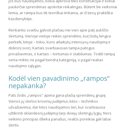
jos bus naudojamos, kokia apkrova teks konstrukcijai ir kokiai
paskirčiai sprendimas apskritai reikalingas. Būtent šie veiksniai
lemia, ar rampa bus tik teoriškai tinkama, ar iš tiesų praktiška
kasdienybėje.
Renkantis svarbu galvoti plačiau nei vien apie patį aukščio
skirtumą. Vienoje vietoje reikės sprendimo, kurį būtų lengva
perkelti, kitoje – tokio, kuris atlaikytų intensyvų naudojimą ir
didesnį svorį. Kartais svarbiausias tampa patogus
privažiavimas, o kartais – tvirtumas ir stabilumas. Todėl rampą
verta rinktis ne pagal bendrą kategoriją, o pagal realias
naudojimo sąlygas.
Kodėl vien pavadinimo „rampos“
nepakanka?
Pats žodis „rampos“ apima gana plačią sprendimų grupę.
Vienos jų skirtos krovinių judėjimui, kitos – technikos
užvažiavimui, dar kitos naudojamos ten, kur svarbiausia
užtikrinti sklandesnį judėjimą tarp dviejų skirtingų lygių. Nors
veikimo principas išlieka panašus, realūs poreikiai gali labai
skirtis.