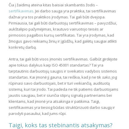
Čia į žaidimą ateina kitas baisiai skambantis žodis –
sertifikavimas
. Jei darbo sauga yra praktika, tai sertifikavimas
dažnai yra tos praktikos įrodymas. Tai gali būti dvejopa.
Pirmiausia, tai gali būti darbuotojų sertifikavimas – pavyzdžiui,
aukštalipio pažymėjimas, krautuvo vairuotojo teisės ar
pirmosios pagalbos kursų sertifikatas. Tai yra įrodymas, kad
žmogus gavo reikiamų žinių ir įgūdžių, kad galėtų saugiai atlikti
konkretų darbą.
Antra, tai gali būti visos įmonės sertifikavimas. Galbūt girdėjote
apie tokius dalykus kaip ISO 45001 standartas? Tai yra
tarptautinis darbuotojų saugos ir sveikatos vadybos sistemos
standartas. Kai įmonė jį gauna, tai reiškia, kad ji ne tik
sako
, jog
rūpinasi savo darbuotojais, bet ir turi veikiančią, audituotą
sistemą, kuri tai įrodo. Tai padeda ne tik patiems darbuotojams
jaustis saugiau, bet ir siunčia stiprų signalą partneriams bei
klientams, kad įmonė yra atsakinga ir patikima. Taigi,
sertifikavimas yra tiesiog būdas struktūrizuoti darbo saugą ir
parodyti pasauliui, kad jums rūpi.
Taigi, koks tas stebinantis atsakymas?