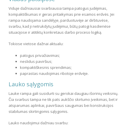
Viduje dažniausiai svarbiausia tampa patogus judėjimas,
kompaktiškumas ir geras pritaikymas prie esamos erdvės. Jei
rampa naudojama sandėlyje, parduotuvėje ar dirbtuvėse,
svarbu, kad ji netrukdytų judėjimui, būtų patogi kasdienėse
situacijose ir atitiktų konkretaus darbo proceso logiką.
Tokiose vietose dažnai aktualu:
patogus privažiavimas;
neslidus paviršius;
kompaktiškesnis sprendimas;
paprastas naudojimas ribotoje erdvėje.
Lauko sąlygomis
Lauke rampa gali susidurti su gerokai daugiau išorinių veiksnių.
Čia svarbus tampa ne tik pats aukščio skirtumo įveikimas, bet ir
atsparumas aplinkai, paviršiaus saugumas bei konstrukcijos
stabilumas skirtingomis sąlygomis.
Lauko naudojimui dažniau svarbu: