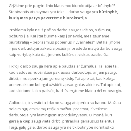
Grįžkime prie pagrindinio klausimo: biurokratija ar būtinybė?
Stebinantis atsakymas yra toks – darbo sauga yra
būtinybė,
kurią mes patys pavertėme biurokratija.
Problema kyla ne iš pačios darbo saugos idėjos, o iš mūsų
požiūrio į ją. Kai į tai žiūrime kaip į prievolę, mes gauname
biurokratiją – beprasmius popierius ir „varneles“. Bet kai įmonė
ir jos darbuotojai pakeičia požiūrį ir pradeda matyti darbo saugą
kaip vertybę, kaip dalį įmonės kultūros, viskas pasikeičia.
Tikroji darbo sauga nėra apie baudas ar žurnalus. Tai apie tai,
kad vadovas nuoširdžiai paklausia darbuotojo, ar jam patogu
dirbti, ir nusiperka jam geresnę kėdę. Tai apie tai, kad kolega
primena kitam kolegai užsidėti apsauginius akinius. Tai apie tai,
kad skiriame laiko pailsėti, kad išvengtume klaidų dėl nuovargio.
Galiausiai, investicija į darbo saugą atsiperka su kaupu. Mažiau
nelaimingų atsitikimų reiškia mažiau prastovų. Sveikesni
darbuotojai yra laimingesni ir produktyvesni. O įmonė, kuri
garsėja kaip saugi vieta dirbti, pritraukia geriausius talentus.
Taigi, galų gale, darbo sauga yra ne tik būtinybė norint išlikti