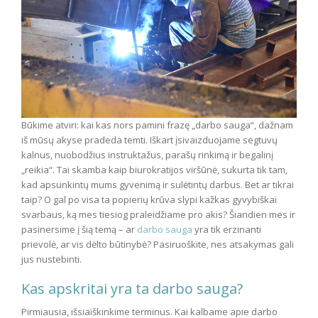
Būkime atviri: kai kas nors pamini frazę „darbo sauga“, dažnam
iš mūsų akyse pradeda temti. Iškart įsivaizduojame segtuvų
kalnus, nuobodžius instruktažus, parašų rinkimą ir begalinį
„reikia“. Tai skamba kaip biurokratijos viršūnė, sukurta tik tam,
kad apsunkintų mums gyvenimą ir sulėtintų darbus. Bet ar tikrai
taip? O gal po visa ta popierių krūva slypi kažkas gyvybiškai
svarbaus, ką mes tiesiog praleidžiame pro akis? Šiandien mes ir
pasinersime į šią temą – ar
darbo sauga
yra tik erzinanti
prievolė, ar vis dėlto būtinybė? Pasiruoškite, nes atsakymas gali
jus nustebinti.
Kas apskritai yra ta darbo sauga?
Pirmiausia, išsiaiškinkime terminus. Kai kalbame apie darbo