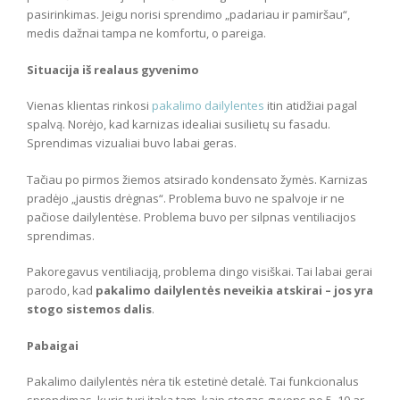
pasirinkimas. Jeigu norisi sprendimo „padariau ir pamiršau“,
medis dažnai tampa ne komfortu, o pareiga.
Situacija iš realaus gyvenimo
Vienas klientas rinkosi
pakalimo dailylentes
itin atidžiai pagal
spalvą. Norėjo, kad karnizas idealiai susilietų su fasadu.
Sprendimas vizualiai buvo labai geras.
Tačiau po pirmos žiemos atsirado kondensato žymės. Karnizas
pradėjo „jaustis drėgnas“. Problema buvo ne spalvoje ir ne
pačiose dailylentėse. Problema buvo per silpnas ventiliacijos
sprendimas.
Pakoregavus ventiliaciją, problema dingo visiškai. Tai labai gerai
parodo, kad
pakalimo dailylentės neveikia atskirai – jos yra
stogo sistemos dalis
.
Pabaigai
Pakalimo dailylentės nėra tik estetinė detalė. Tai funkcionalus