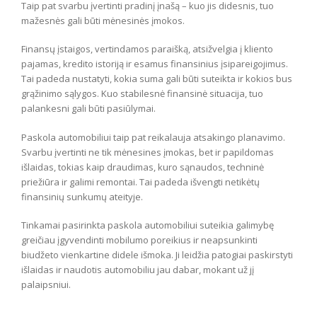
Taip pat svarbu įvertinti pradinį įnašą – kuo jis didesnis, tuo
mažesnės gali būti mėnesinės įmokos.
Finansų įstaigos, vertindamos paraišką, atsižvelgia į kliento
pajamas, kredito istoriją ir esamus finansinius įsipareigojimus.
Tai padeda nustatyti, kokia suma gali būti suteikta ir kokios bus
grąžinimo sąlygos. Kuo stabilesnė finansinė situacija, tuo
palankesni gali būti pasiūlymai.
Paskola automobiliui taip pat reikalauja atsakingo planavimo.
Svarbu įvertinti ne tik mėnesines įmokas, bet ir papildomas
išlaidas, tokias kaip draudimas, kuro sąnaudos, techninė
priežiūra ir galimi remontai. Tai padeda išvengti netikėtų
finansinių sunkumų ateityje.
Tinkamai pasirinkta paskola automobiliui suteikia galimybę
greičiau įgyvendinti mobilumo poreikius ir neapsunkinti
biudžeto vienkartine didele išmoka. Ji leidžia patogiai paskirstyti
išlaidas ir naudotis automobiliu jau dabar, mokant už jį
palaipsniui.