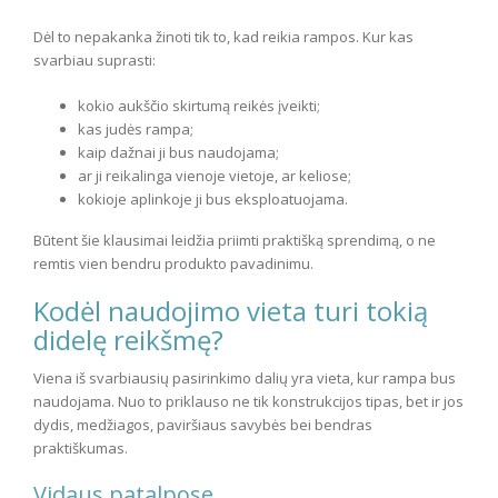
Dėl to nepakanka žinoti tik to, kad reikia rampos. Kur kas
svarbiau suprasti:
kokio aukščio skirtumą reikės įveikti;
kas judės rampa;
kaip dažnai ji bus naudojama;
ar ji reikalinga vienoje vietoje, ar keliose;
kokioje aplinkoje ji bus eksploatuojama.
Būtent šie klausimai leidžia priimti praktišką sprendimą, o ne
remtis vien bendru produkto pavadinimu.
Kodėl naudojimo vieta turi tokią
didelę reikšmę?
Viena iš svarbiausių pasirinkimo dalių yra vieta, kur rampa bus
naudojama. Nuo to priklauso ne tik konstrukcijos tipas, bet ir jos
dydis, medžiagos, paviršiaus savybės bei bendras
praktiškumas.
Vidaus patalpose