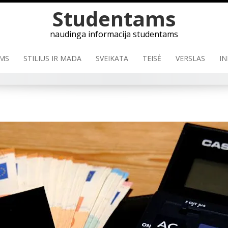
Skip
Studentams
to
content
naudinga informacija studentams
MS
STILIUS IR MADA
SVEIKATA
TEISĖ
VERSLAS
IN