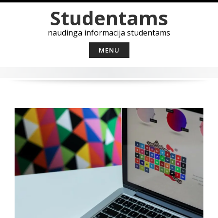
Skip
Studentams
to
content
naudinga informacija studentams
MENU