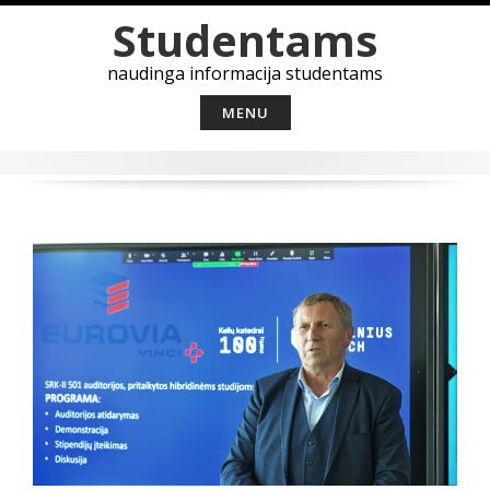
Skip
Studentams
to
content
naudinga informacija studentams
MENU