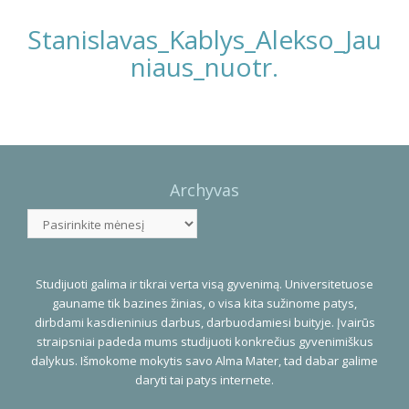
Stanislavas_Kablys_Alekso_Jau
niaus_nuotr.
Photo
Navigation
Archyvas
Archyvas
Studijuoti galima ir tikrai verta visą gyvenimą. Universitetuose
gauname tik bazines žinias, o visa kita sužinome patys,
dirbdami kasdieninius darbus, darbuodamiesi buityje. Įvairūs
straipsniai padeda mums studijuoti konkrečius gyvenimiškus
dalykus. Išmokome mokytis savo Alma Mater, tad dabar galime
daryti tai patys internete.