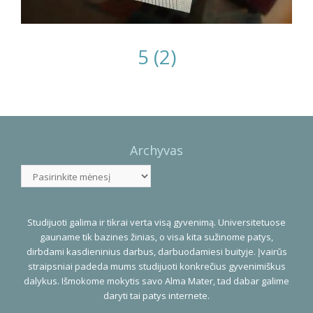
5 (2)
Photo
Navigation
Archyvas
Archyvas
Studijuoti galima ir tikrai verta visą gyvenimą. Universitetuose
gauname tik bazines žinias, o visa kita sužinome patys,
dirbdami kasdieninius darbus, darbuodamiesi buityje. Įvairūs
straipsniai padeda mums studijuoti konkrečius gyvenimiškus
dalykus. Išmokome mokytis savo Alma Mater, tad dabar galime
daryti tai patys internete.