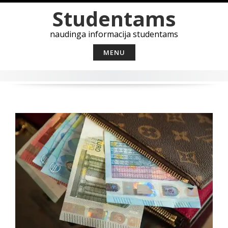
Skip
Studentams
to
content
naudinga informacija studentams
MENU