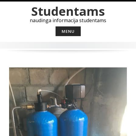
Skip
Studentams
to
content
naudinga informacija studentams
MENU