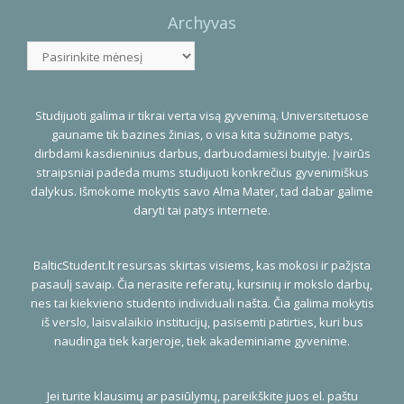
Archyvas
Archyvas
Studijuoti galima ir tikrai verta visą gyvenimą. Universitetuose
gauname tik bazines žinias, o visa kita sužinome patys,
dirbdami kasdieninius darbus, darbuodamiesi buityje. Įvairūs
straipsniai padeda mums studijuoti konkrečius gyvenimiškus
dalykus. Išmokome mokytis savo Alma Mater, tad dabar galime
daryti tai patys internete.
BalticStudent.lt resursas skirtas visiems, kas mokosi ir pažįsta
pasaulį savaip. Čia nerasite referatų, kursinių ir mokslo darbų,
nes tai kiekvieno studento individuali našta. Čia galima mokytis
iš verslo, laisvalaikio institucijų, pasisemti patirties, kuri bus
naudinga tiek karjeroje, tiek akademiniame gyvenime.
Jei turite klausimų ar pasiūlymų, pareikškite juos el. paštu