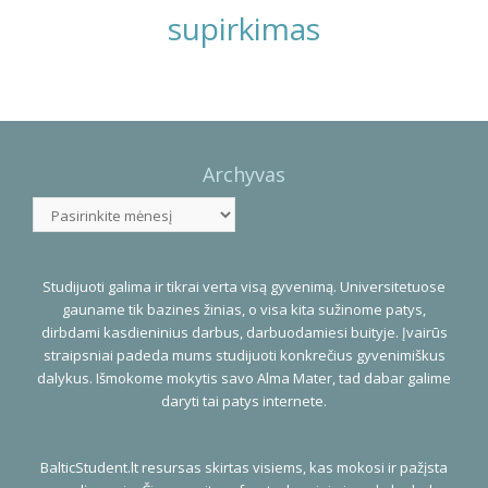
supirkimas
Photo
Navigation
Archyvas
Archyvas
Studijuoti galima ir tikrai verta visą gyvenimą. Universitetuose
gauname tik bazines žinias, o visa kita sužinome patys,
dirbdami kasdieninius darbus, darbuodamiesi buityje. Įvairūs
straipsniai padeda mums studijuoti konkrečius gyvenimiškus
dalykus. Išmokome mokytis savo Alma Mater, tad dabar galime
daryti tai patys internete.
BalticStudent.lt resursas skirtas visiems, kas mokosi ir pažįsta