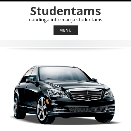
Skip
Studentams
to
content
naudinga informacija studentams
MENU