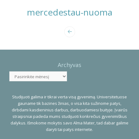
mercedestau-nuoma
Photo
Navigation
Archyvas
Archyvas
Studijuoti galima ir tikrai verta visą gyvenimą. Universitetuose
gauname tik bazines žinias, o visa kita sužinome patys,
dirbdami kasdieninius darbus, darbuodamiesi buityje. Įvairūs
straipsniai padeda mums studijuoti konkrečius gyvenimiškus
dalykus. Išmokome mokytis savo Alma Mater, tad dabar galime
daryti tai patys internete.