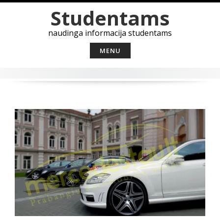
Skip
Studentams
to
content
naudinga informacija studentams
MENU