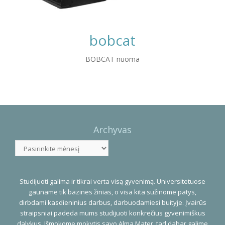
bobcat
BOBCAT nuoma
Photo
Navigation
Archyvas
Archyvas
Studijuoti galima ir tikrai verta visą gyvenimą. Universitetuose
gauname tik bazines žinias, o visa kita sužinome patys,
dirbdami kasdieninius darbus, darbuodamiesi buityje. Įvairūs
straipsniai padeda mums studijuoti konkrečius gyvenimiškus
dalykus. Išmokome mokytis savo Alma Mater, tad dabar galime