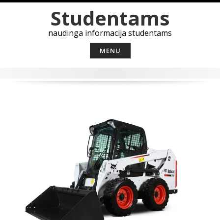
Skip
Studentams
to
content
naudinga informacija studentams
MENU