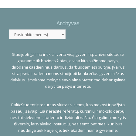
Photo
Navigation
Archyvas
Archyvas
Studijuoti galima ir tikrai verta visą gyvenimą. Universitetuose
gauname tik bazines žinias, o visa kita sužinome patys,
dirbdami kasdieninius darbus, darbuodamiesi buityje. Įvairūs
straipsniai padeda mums studijuoti konkrečius gyvenimiškus
dalykus. Išmokome mokytis savo Alma Mater, tad dabar galime
daryti tai patys internete.
BalticStudent.lt resursas skirtas visiems, kas mokosi ir pažįsta
pasaulį savaip. Čia nerasite referatų, kursinių ir mokslo darbų,
nes tai kiekvieno studento individuali našta. Čia galima mokytis
iš verslo, laisvalaikio institucijų, pasisemti patirties, kuri bus
naudinga tiek karjeroje, tiek akademiniame gyvenime.