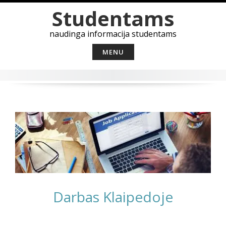
Skip
Studentams
to
content
naudinga informacija studentams
MENU
Darbas Klaipedoje