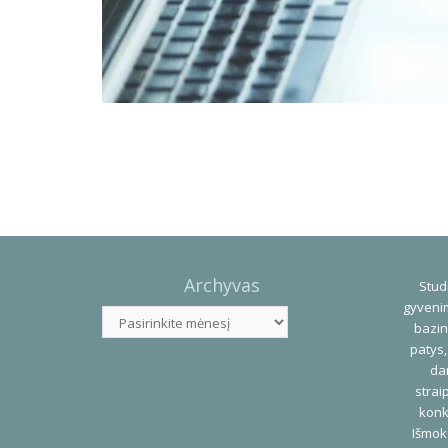
Photo
Navigation
Archyvas
Studi
gyvenim
Archyvas
bazin
patys,
dar
strai
konk
Išmok