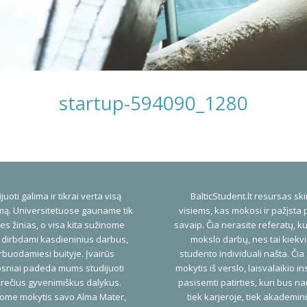
startup-594090_1280
juoti galima ir tikrai verta visą
BalticStudent.lt resursas ski
ą. Universitetuose gauname tik
visiems, kas mokosi ir pažįsta 
es žinias, o visa kita sužinome
savaip. Čia nerasite referatų, ku
 dirbdami kasdieninius darbus,
mokslo darbų, nes tai kiekv
buodamiesi buityje. Įvairūs
studento individuali našta. Čia
psniai padeda mums studijuoti
mokytis iš verslo, laisvalaikio ins
rečius gyvenimiškus dalykus.
pasisemti patirties, kuri bus n
ome mokytis savo Alma Mater,
tiek karjeroje, tiek akademi