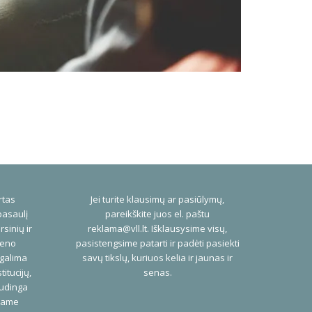
rtas
Jei turite klausimų ar pasiūlymų,
pasaulį
pareikškite juos el. paštu
rsinių ir
reklama@vll.lt
. Išklausysime visų,
ieno
pasistengsime patarti ir padėti pasiekti
 galima
savų tikslų, kuriuos kelia ir jaunas ir
titucijų,
senas.
audinga
niame