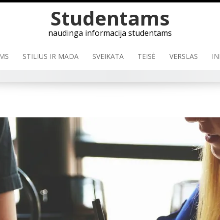
Skip
Studentams
to
content
naudinga informacija studentams
MS
STILIUS IR MADA
SVEIKATA
TEISĖ
VERSLAS
IN