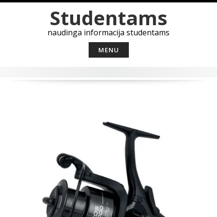
Skip
Studentams
to
content
naudinga informacija studentams
MENU