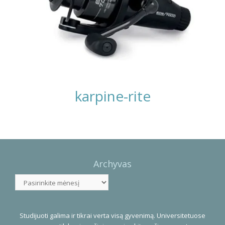
karpine-rite
Photo
Navigation
Archyvas
Archyvas
Studijuoti galima ir tikrai verta visą gyvenimą. Universitetuose