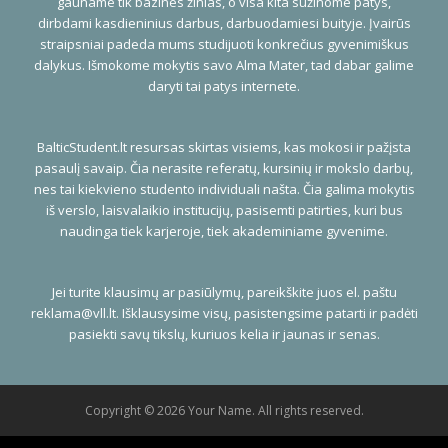
gauname tik bazines žinias, o visa kita sužinome patys,
dirbdami kasdieninius darbus, darbuodamiesi buityje. Įvairūs
straipsniai padeda mums studijuoti konkrečius gyvenimiškus
dalykus. Išmokome mokytis savo Alma Mater, tad dabar galime
daryti tai patys internete.
BalticStudent.lt resursas skirtas visiems, kas mokosi ir pažįsta
pasaulį savaip. Čia nerasite referatų, kursinių ir mokslo darbų,
nes tai kiekvieno studento individuali našta. Čia galima mokytis
iš verslo, laisvalaikio institucijų, pasisemti patirties, kuri bus
naudinga tiek karjeroje, tiek akademiniame gyvenime.
Jei turite klausimų ar pasiūlymų, pareikškite juos el. paštu
reklama@vll.lt
. Išklausysime visų, pasistengsime patarti ir padėti
pasiekti savų tikslų, kuriuos kelia ir jaunas ir senas.
Copyright © 2026 Your Name. All rights reserved.