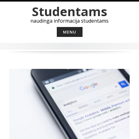
Skip
Studentams
to
content
naudinga informacija studentams
MENU