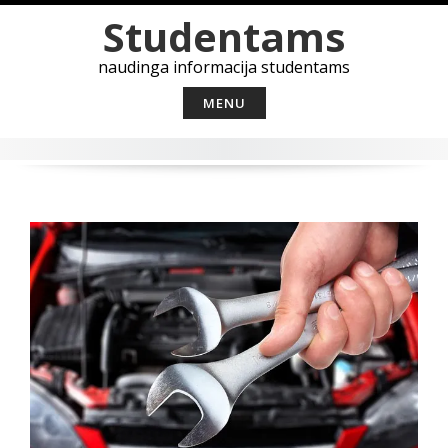
Skip
Studentams
to
content
naudinga informacija studentams
MENU