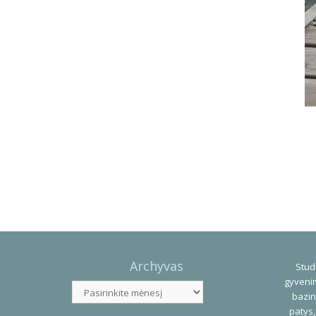
Photo
Navigation
Archyvas
Studi
gyvenim
Archyvas
bazin
patys,