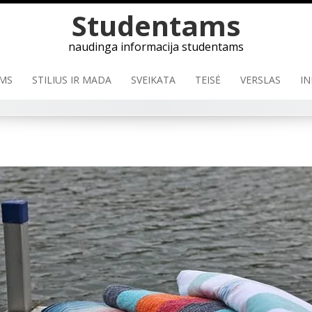
Skip
Studentams
to
content
naudinga informacija studentams
MS
STILIUS IR MADA
SVEIKATA
TEISĖ
VERSLAS
IN