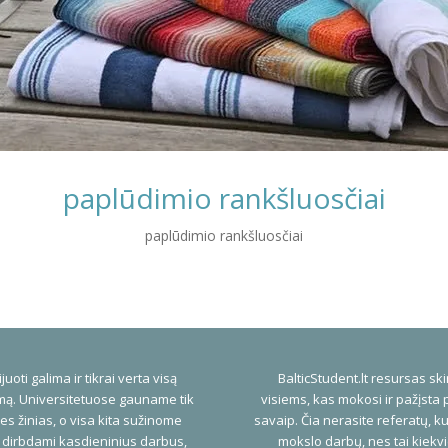
paplūdimio rankšluosčiai
paplūdimio rankšluosčiai
juoti galima ir tikrai verta visą
BalticStudent.lt resursas ski
ą. Universitetuose gauname tik
visiems, kas mokosi ir pažįsta 
es žinias, o visa kita sužinome
savaip. Čia nerasite referatų, ku
 dirbdami kasdieninius darbus,
mokslo darbų, nes tai kiekv