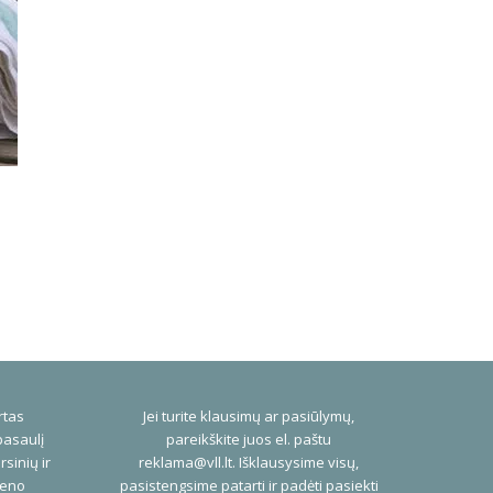
rtas
Jei turite klausimų ar pasiūlymų,
pasaulį
pareikškite juos el. paštu
rsinių ir
reklama@vll.lt
. Išklausysime visų,
ieno
pasistengsime patarti ir padėti pasiekti