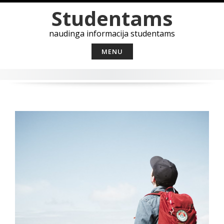
Skip
Studentams
to
content
naudinga informacija studentams
MENU