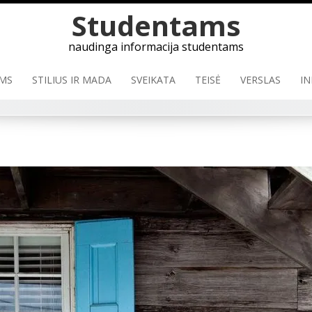
Skip
Studentams
to
content
naudinga informacija studentams
MS
STILIUS IR MADA
SVEIKATA
TEISĖ
VERSLAS
IN