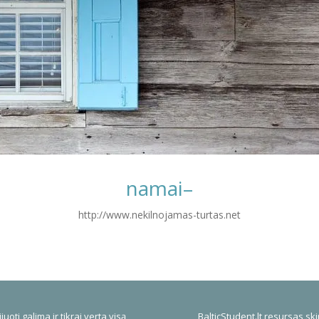
namai–
http://www.nekilnojamas-turtas.net
juoti galima ir tikrai verta visą
BalticStudent.lt resursas ski