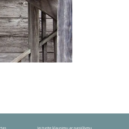
rtas
Jei turite klausimų ar pasiūlymų,