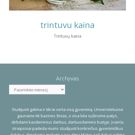
trintuvu kaina
Trintuvų kaina
Photo
Navigation
Archyvas
Archyvas
Studijuoti galima ir tikrai verta visą gyvenimą. Universitetuose
gauname tik bazines žinias, o visa kita sužinome patys,
dirbdami kasdieninius darbus, darbuodamiesi buityje. Įvairūs
straipsniai padeda mums studijuoti konkrečius gyvenimiškus
dalykus. Išmokome mokytis savo Alma Mater, tad dabar galime