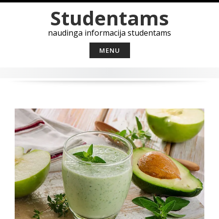
Skip
Studentams
to
content
naudinga informacija studentams
MENU