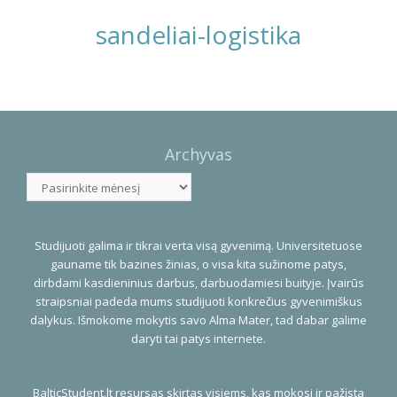
sandeliai-logistika
Photo
Navigation
Archyvas
Archyvas
Studijuoti galima ir tikrai verta visą gyvenimą. Universitetuose
gauname tik bazines žinias, o visa kita sužinome patys,
dirbdami kasdieninius darbus, darbuodamiesi buityje. Įvairūs
straipsniai padeda mums studijuoti konkrečius gyvenimiškus
dalykus. Išmokome mokytis savo Alma Mater, tad dabar galime
daryti tai patys internete.
BalticStudent.lt resursas skirtas visiems, kas mokosi ir pažįsta