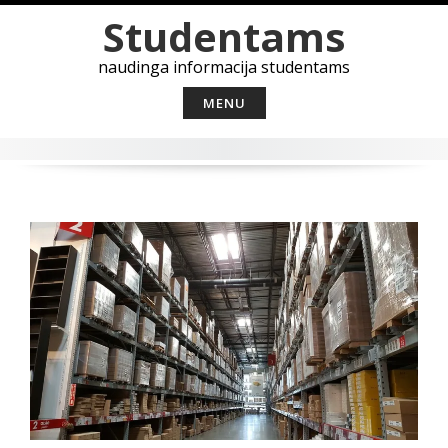
Skip
Studentams
to
content
naudinga informacija studentams
MENU