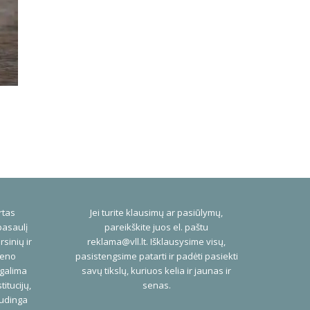
rtas
Jei turite klausimų ar pasiūlymų,
pasaulį
pareikškite juos el. paštu
rsinių ir
reklama@vll.lt
. Išklausysime visų,
ieno
pasistengsime patarti ir padėti pasiekti
 galima
savų tikslų, kuriuos kelia ir jaunas ir
titucijų,
senas.
audinga