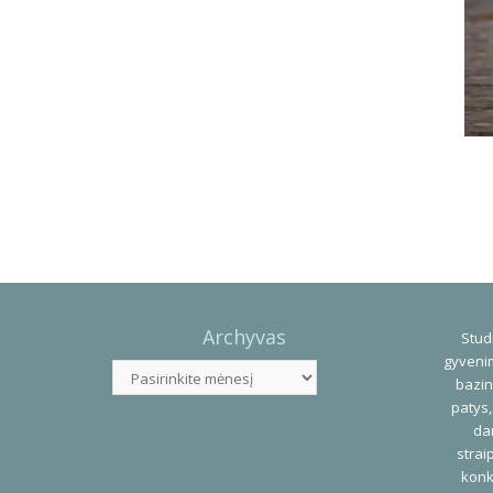
Photo
Navigation
Archyvas
Studi
gyvenim
Archyvas
bazin
patys,
dar
strai
konk