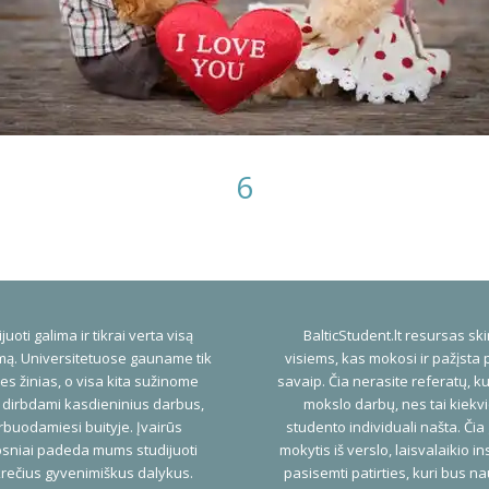
6
juoti galima ir tikrai verta visą
BalticStudent.lt resursas ski
ą. Universitetuose gauname tik
visiems, kas mokosi ir pažįsta 
es žinias, o visa kita sužinome
savaip. Čia nerasite referatų, ku
 dirbdami kasdieninius darbus,
mokslo darbų, nes tai kiekv
buodamiesi buityje. Įvairūs
studento individuali našta. Čia
psniai padeda mums studijuoti
mokytis iš verslo, laisvalaikio ins
rečius gyvenimiškus dalykus.
pasisemti patirties, kuri bus n