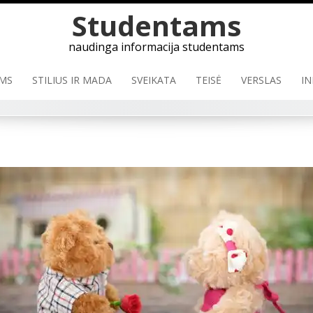
Skip
Studentams
to
content
naudinga informacija studentams
MS
STILIUS IR MADA
SVEIKATA
TEISĖ
VERSLAS
IN