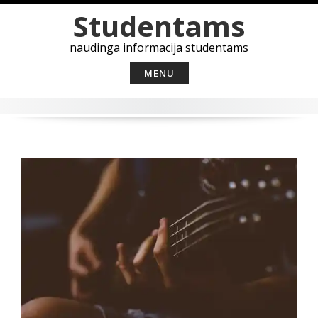
Skip
Studentams
to
content
naudinga informacija studentams
MENU