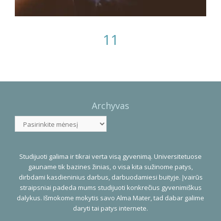
11
Photo
Navigation
Archyvas
Archyvas
Studijuoti galima ir tikrai verta visą gyvenimą. Universitetuose
gauname tik bazines žinias, o visa kita sužinome patys,
dirbdami kasdieninius darbus, darbuodamiesi buityje. Įvairūs
straipsniai padeda mums studijuoti konkrečius gyvenimiškus
dalykus. Išmokome mokytis savo Alma Mater, tad dabar galime
daryti tai patys internete.