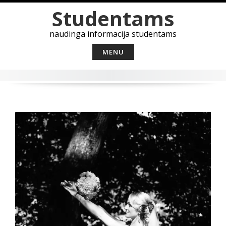
Skip
Studentams
to
content
naudinga informacija studentams
MENU