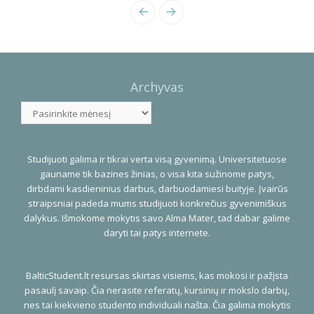
Photo
Navigation
Archyvas
Archyvas
Studijuoti galima ir tikrai verta visą gyvenimą. Universitetuose
gauname tik bazines žinias, o visa kita sužinome patys,
dirbdami kasdieninius darbus, darbuodamiesi buityje. Įvairūs
straipsniai padeda mums studijuoti konkrečius gyvenimiškus
dalykus. Išmokome mokytis savo Alma Mater, tad dabar galime
daryti tai patys internete.
BalticStudent.lt resursas skirtas visiems, kas mokosi ir pažįsta
pasaulį savaip. Čia nerasite referatų, kursinių ir mokslo darbų,
nes tai kiekvieno studento individuali našta. Čia galima mokytis