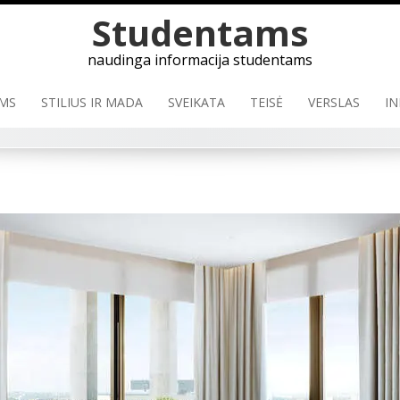
Skip
Studentams
to
content
naudinga informacija studentams
MS
STILIUS IR MADA
SVEIKATA
TEISĖ
VERSLAS
IN