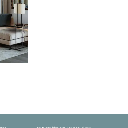
rtas
Jei turite klausimų ar pasiūlymų,