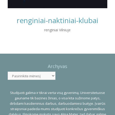
renginiai-naktiniai-klubai
renginiai Vilniuje
Photo
Navigation
Archyvas
Archyvas
Studijuoti galima ir tikrai verta visą gyvenimą. Universitetuose
gauname tik bazines žinias, o visa kita sužinome patys,
dirbdami kasdieninius darbus, darbuodamiesi buityje. Įvairūs
straipsniai padeda mums studijuoti konkrečius gyvenimiškus
dalykus. Išmokome mokytis savo Alma Mater, tad dabar galime