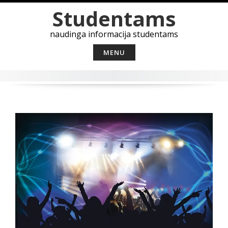
Skip
Studentams
to
content
naudinga informacija studentams
MENU