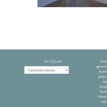
Photo
Navigation
Archyvas
Studi
gyvenim
Archyvas
bazin
patys,
dar
strai
konk
Išmok
tad 