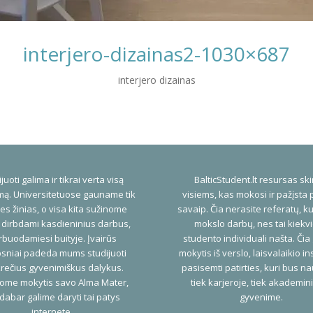
interjero-dizainas2-1030×687
interjero dizainas
juoti galima ir tikrai verta visą
BalticStudent.lt resursas ski
ą. Universitetuose gauname tik
visiems, kas mokosi ir pažįsta 
es žinias, o visa kita sužinome
savaip. Čia nerasite referatų, ku
 dirbdami kasdieninius darbus,
mokslo darbų, nes tai kiekv
buodamiesi buityje. Įvairūs
studento individuali našta. Čia
psniai padeda mums studijuoti
mokytis iš verslo, laisvalaikio ins
rečius gyvenimiškus dalykus.
pasisemti patirties, kuri bus n
ome mokytis savo Alma Mater,
tiek karjeroje, tiek akademi
dabar galime daryti tai patys
gyvenime.
internete.