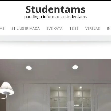
Skip
Studentams
to
content
naudinga informacija studentams
MS
STILIUS IR MADA
SVEIKATA
TEISĖ
VERSLAS
IN