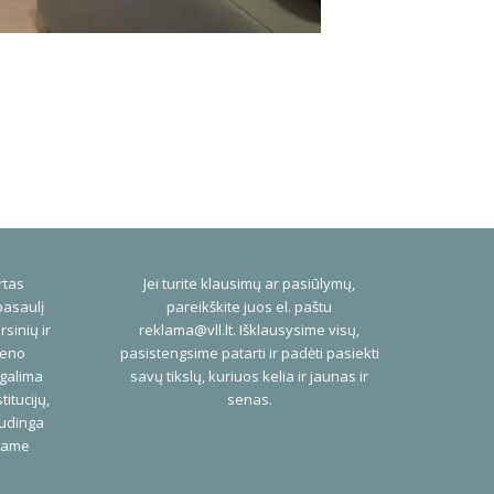
rtas
Jei turite klausimų ar pasiūlymų,
pasaulį
pareikškite juos el. paštu
rsinių ir
reklama@vll.lt
. Išklausysime visų,
ieno
pasistengsime patarti ir padėti pasiekti
 galima
savų tikslų, kuriuos kelia ir jaunas ir
titucijų,
senas.
audinga
niame