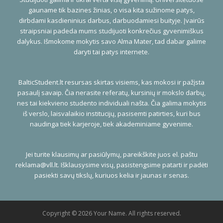
gauname tik bazines žinias, o visa kita sužinome patys,
dirbdami kasdieninius darbus, darbuodamiesi buityje. Įvairūs
straipsniai padeda mums studijuoti konkrečius gyvenimiškus
dalykus. Išmokome mokytis savo Alma Mater, tad dabar galime
daryti tai patys internete.
BalticStudent.lt resursas skirtas visiems, kas mokosi ir pažįsta
pasaulį savaip. Čia nerasite referatų, kursinių ir mokslo darbų,
nes tai kiekvieno studento individuali našta. Čia galima mokytis
iš verslo, laisvalaikio institucijų, pasisemti patirties, kuri bus
naudinga tiek karjeroje, tiek akademiniame gyvenime.
Jei turite klausimų ar pasiūlymų, pareikškite juos el. paštu
reklama@vll.lt
. Išklausysime visų, pasistengsime patarti ir padėti
pasiekti savų tikslų, kuriuos kelia ir jaunas ir senas.
Copyright © 2026 Your Name. All rights reserved.