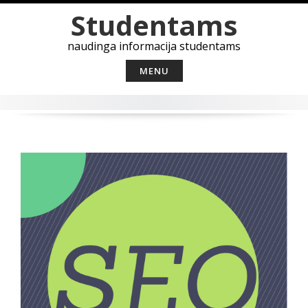
Skip
Studentams
to
content
naudinga informacija studentams
MENU