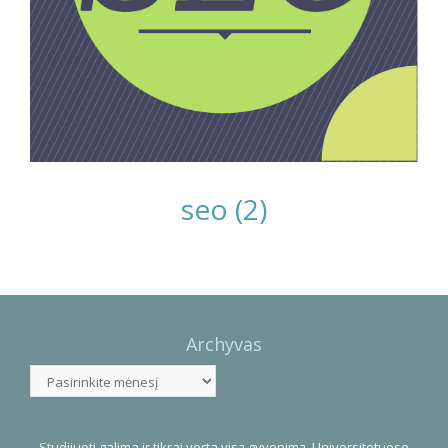
seo (2)
Photo
Navigation
Archyvas
Archyvas
Studijuoti galima ir tikrai verta visą gyvenimą. Universitetuose