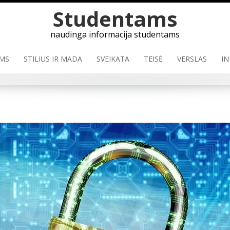
Skip
Studentams
to
content
naudinga informacija studentams
MS
STILIUS IR MADA
SVEIKATA
TEISĖ
VERSLAS
IN