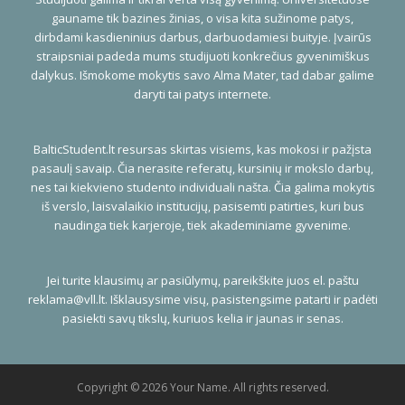
gauname tik bazines žinias, o visa kita sužinome patys,
dirbdami kasdieninius darbus, darbuodamiesi buityje. Įvairūs
straipsniai padeda mums studijuoti konkrečius gyvenimiškus
dalykus. Išmokome mokytis savo Alma Mater, tad dabar galime
daryti tai patys internete.
BalticStudent.lt resursas skirtas visiems, kas mokosi ir pažįsta
pasaulį savaip. Čia nerasite referatų, kursinių ir mokslo darbų,
nes tai kiekvieno studento individuali našta. Čia galima mokytis
iš verslo, laisvalaikio institucijų, pasisemti patirties, kuri bus
naudinga tiek karjeroje, tiek akademiniame gyvenime.
Jei turite klausimų ar pasiūlymų, pareikškite juos el. paštu
reklama@vll.lt
. Išklausysime visų, pasistengsime patarti ir padėti
pasiekti savų tikslų, kuriuos kelia ir jaunas ir senas.
Copyright © 2026 Your Name. All rights reserved.