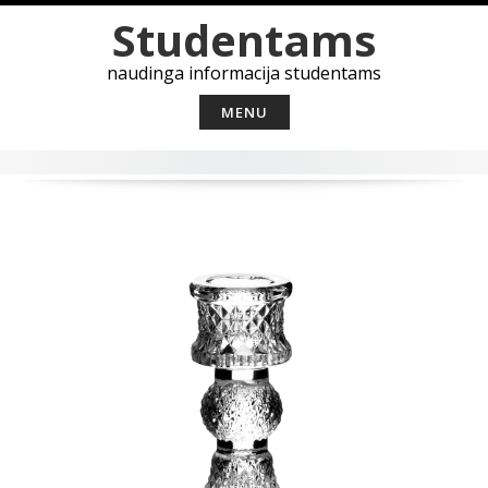
Skip
Studentams
to
content
naudinga informacija studentams
MENU