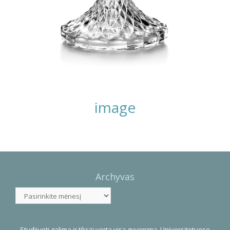
image
Photo
Navigation
Archyvas
Archyvas
Studijuoti galima ir tikrai verta visą gyvenimą. Universitetuose