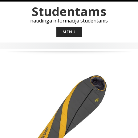
Skip
Studentams
to
content
naudinga informacija studentams
MENU