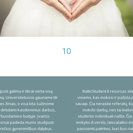
10
juoti galima ir tikrai verta visą
BalticStudent.lt resursas ski
ą. Universitetuose gauname tik
visiems, kas mokosi ir pažįsta 
es žinias, o visa kita sužinome
savaip. Čia nerasite referatų, ku
 dirbdami kasdieninius darbus,
mokslo darbų, nes tai kiekv
buodamiesi buityje. Įvairūs
studento individuali našta. Čia
psniai padeda mums studijuoti
mokytis iš verslo, laisvalaikio ins
rečius gyvenimiškus dalykus.
pasisemti patirties, kuri bus n