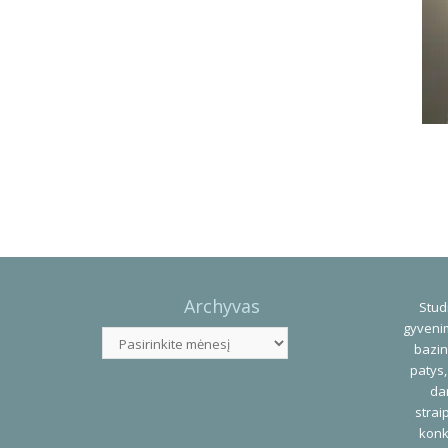
Photo
Navigation
Archyvas
Studi
gyvenim
Archyvas
bazin
patys,
dar
strai
konk