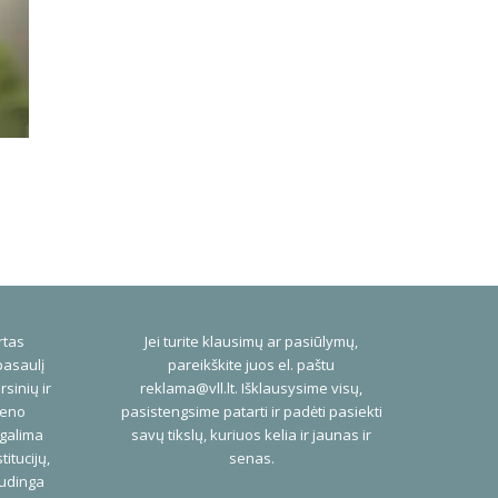
rtas
Jei turite klausimų ar pasiūlymų,
pasaulį
pareikškite juos el. paštu
rsinių ir
reklama@vll.lt
. Išklausysime visų,
ieno
pasistengsime patarti ir padėti pasiekti
 galima
savų tikslų, kuriuos kelia ir jaunas ir
titucijų,
senas.
audinga