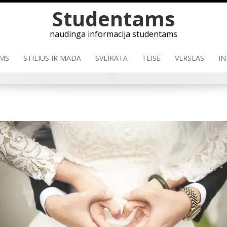
Skip
Studentams
to
content
naudinga informacija studentams
MS
STILIUS IR MADA
SVEIKATA
TEISĖ
VERSLAS
IN