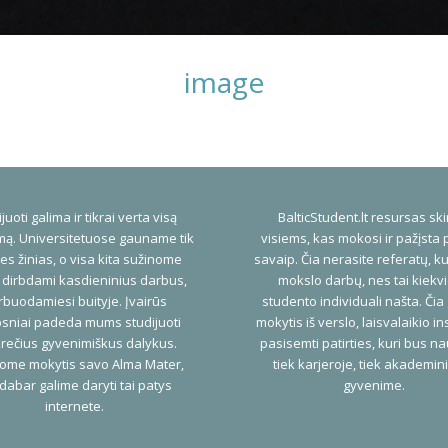
image
juoti galima ir tikrai verta visą
BalticStudent.lt resursas ski
ą. Universitetuose gauname tik
visiems, kas mokosi ir pažįsta 
es žinias, o visa kita sužinome
savaip. Čia nerasite referatų, ku
 dirbdami kasdieninius darbus,
mokslo darbų, nes tai kiekv
buodamiesi buityje. Įvairūs
studento individuali našta. Čia
psniai padeda mums studijuoti
mokytis iš verslo, laisvalaikio ins
rečius gyvenimiškus dalykus.
pasisemti patirties, kuri bus n
ome mokytis savo Alma Mater,
tiek karjeroje, tiek akademi
dabar galime daryti tai patys
gyvenime.
internete.