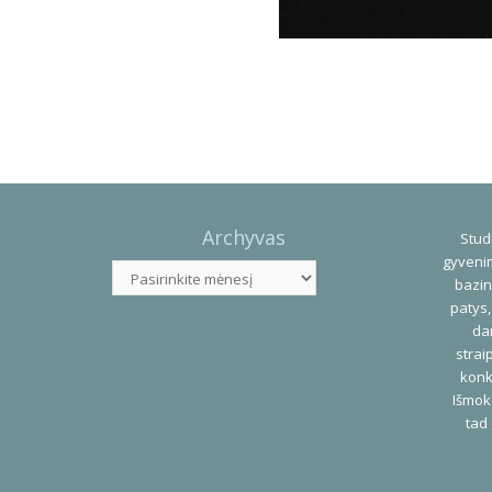
Photo
Navigation
Archyvas
Studi
gyvenim
Archyvas
bazin
patys,
dar
strai
konk
Išmok
tad 