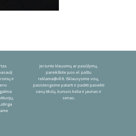
rtas
Jei turite klausimų ar pasiūlymų,
pasaulį
pareikškite juos el. paštu
rsinių ir
reklama@vll.lt
. Išklausysime visų,
ieno
pasistengsime patarti ir padėti pasiekti
 galima
savų tikslų, kuriuos kelia ir jaunas ir
titucijų,
senas.
audinga
niame