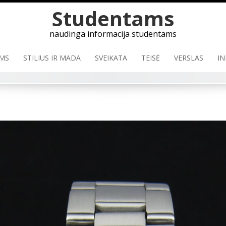
Skip
Studentams
to
content
naudinga informacija studentams
MS
STILIUS IR MADA
SVEIKATA
TEISĖ
VERSLAS
IN