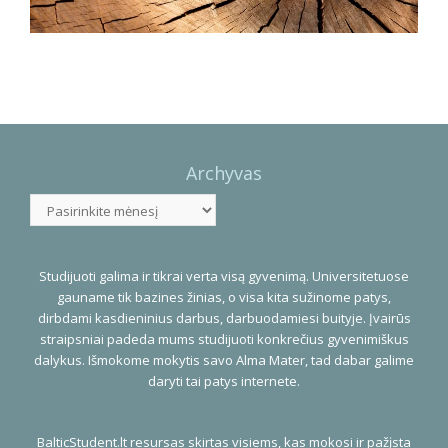
Photo
Navigation
Archyvas
Archyvas
Studijuoti galima ir tikrai verta visą gyvenimą. Universitetuose
gauname tik bazines žinias, o visa kita sužinome patys,
dirbdami kasdieninius darbus, darbuodamiesi buityje. Įvairūs
straipsniai padeda mums studijuoti konkrečius gyvenimiškus
dalykus. Išmokome mokytis savo Alma Mater, tad dabar galime
daryti tai patys internete.
BalticStudent.lt resursas skirtas visiems, kas mokosi ir pažįsta