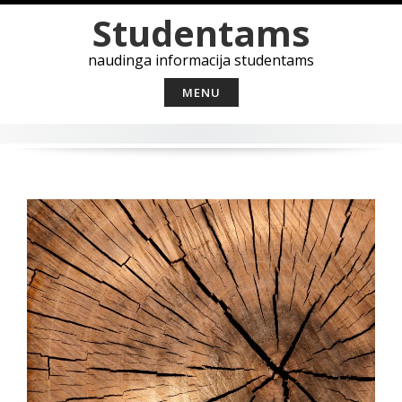
Skip
Studentams
to
content
naudinga informacija studentams
MENU