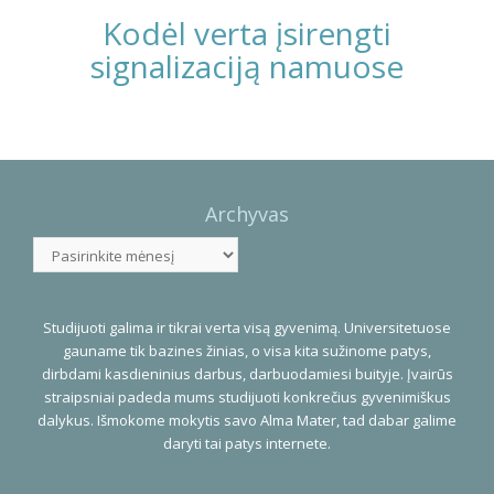
Kodėl verta įsirengti
signalizaciją namuose
Photo
Navigation
Archyvas
Archyvas
Studijuoti galima ir tikrai verta visą gyvenimą. Universitetuose
gauname tik bazines žinias, o visa kita sužinome patys,
dirbdami kasdieninius darbus, darbuodamiesi buityje. Įvairūs
straipsniai padeda mums studijuoti konkrečius gyvenimiškus
dalykus. Išmokome mokytis savo Alma Mater, tad dabar galime
daryti tai patys internete.