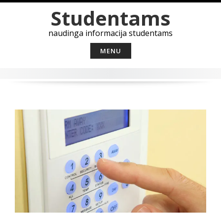
Skip
Studentams
to
content
naudinga informacija studentams
MENU