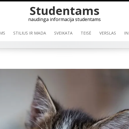
Skip
Studentams
to
content
naudinga informacija studentams
MS
STILIUS IR MADA
SVEIKATA
TEISĖ
VERSLAS
IN