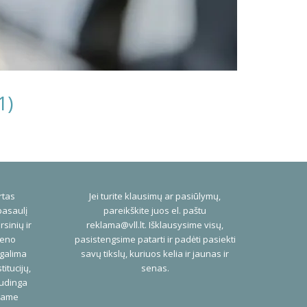
1)
rtas
Jei turite klausimų ar pasiūlymų,
pasaulį
pareikškite juos el. paštu
rsinių ir
reklama@vll.lt
. Išklausysime visų,
ieno
pasistengsime patarti ir padėti pasiekti
 galima
savų tikslų, kuriuos kelia ir jaunas ir
titucijų,
senas.
audinga
niame