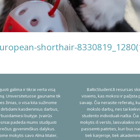
uropean-shorthair-8330819_1280(
juoti galima ir tikrai verta visą
BalticStudent.lt resursas ski
ą. Universitetuose gauname tik
visiems, kas mokosi ir pažįsta 
es žinias, o visa kita sužinome
savaip. Čia nerasite referatų, ku
 dirbdami kasdieninius darbus,
mokslo darbų, nes tai kiekv
buodamiesi buityje. Įvairūs
studento individuali našta. Čia
psniai padeda mums studijuoti
mokytis iš verslo, laisvalaikio ins
rečius gyvenimiškus dalykus.
pasisemti patirties, kuri bus n
ome mokytis savo Alma Mater,
tiek karjeroje, tiek akademi