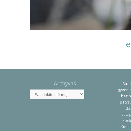
e
Photo
Navigation
Archyvas
Studi
gyvenim
Archyvas
bazin
patys,
dar
strai
konk
Išmok