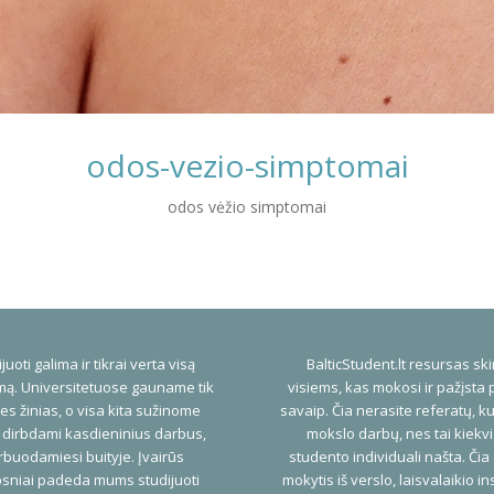
odos-vezio-simptomai
odos vėžio simptomai
juoti galima ir tikrai verta visą
BalticStudent.lt resursas ski
ą. Universitetuose gauname tik
visiems, kas mokosi ir pažįsta 
es žinias, o visa kita sužinome
savaip. Čia nerasite referatų, ku
 dirbdami kasdieninius darbus,
mokslo darbų, nes tai kiekv
buodamiesi buityje. Įvairūs
studento individuali našta. Čia
psniai padeda mums studijuoti
mokytis iš verslo, laisvalaikio ins