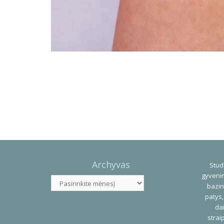
Photo
Navigation
Archyvas
Studi
gyvenim
Archyvas
bazin
patys,
dar
strai