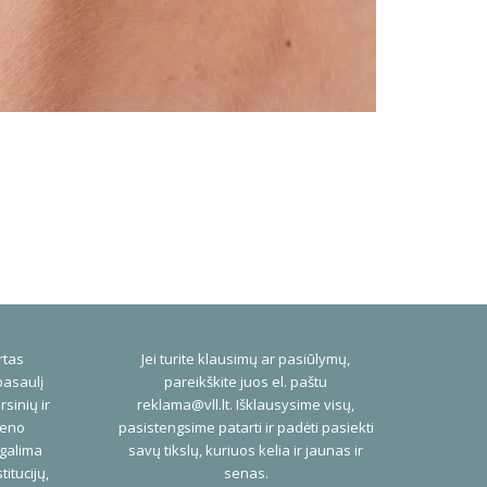
rtas
Jei turite klausimų ar pasiūlymų,
pasaulį
pareikškite juos el. paštu
rsinių ir
reklama@vll.lt
. Išklausysime visų,
ieno
pasistengsime patarti ir padėti pasiekti
 galima
savų tikslų, kuriuos kelia ir jaunas ir
titucijų,
senas.