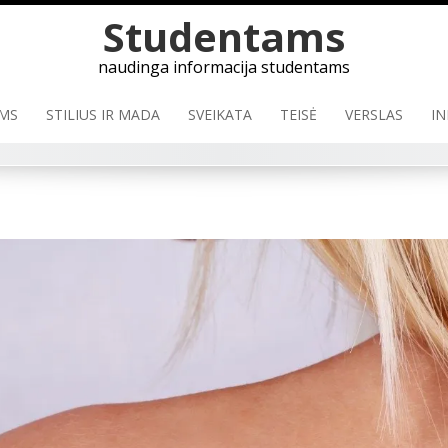
Skip
Studentams
to
content
naudinga informacija studentams
MS
STILIUS IR MADA
SVEIKATA
TEISĖ
VERSLAS
IN