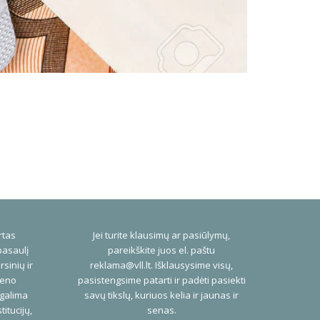
rtas
Jei turite klausimų ar pasiūlymų,
pasaulį
pareikškite juos el. paštu
rsinių ir
reklama@vll.lt
. Išklausysime visų,
ieno
pasistengsime patarti ir padėti pasiekti
 galima
savų tikslų, kuriuos kelia ir jaunas ir
titucijų,
senas.