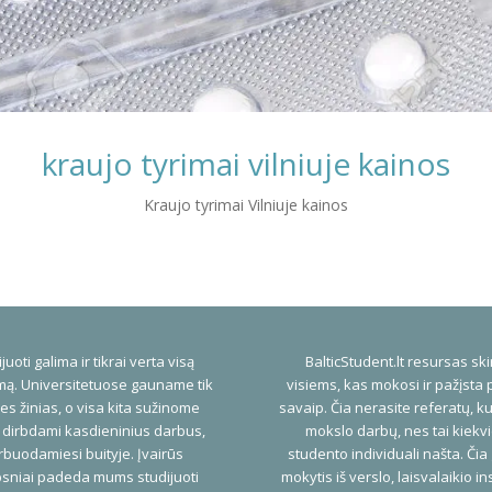
kraujo tyrimai vilniuje kainos
Kraujo tyrimai Vilniuje kainos
juoti galima ir tikrai verta visą
BalticStudent.lt resursas ski
ą. Universitetuose gauname tik
visiems, kas mokosi ir pažįsta 
es žinias, o visa kita sužinome
savaip. Čia nerasite referatų, ku
 dirbdami kasdieninius darbus,
mokslo darbų, nes tai kiekv
buodamiesi buityje. Įvairūs
studento individuali našta. Čia
psniai padeda mums studijuoti
mokytis iš verslo, laisvalaikio ins