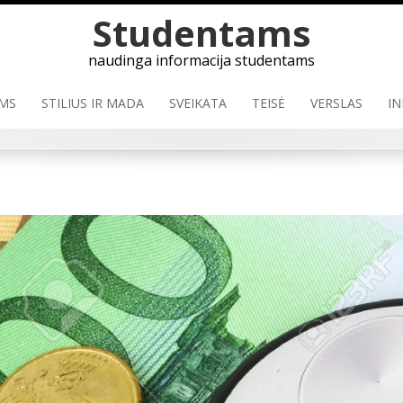
Skip
Studentams
to
content
naudinga informacija studentams
MS
STILIUS IR MADA
SVEIKATA
TEISĖ
VERSLAS
IN