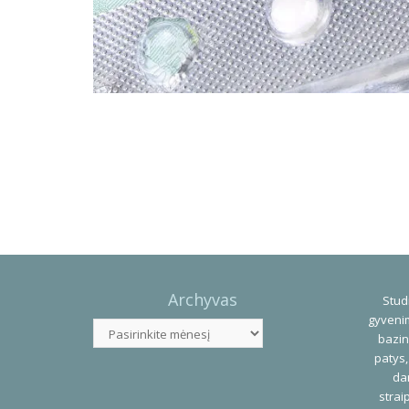
Photo
Navigation
Archyvas
Studi
gyvenim
Archyvas
bazin
patys,
dar
strai