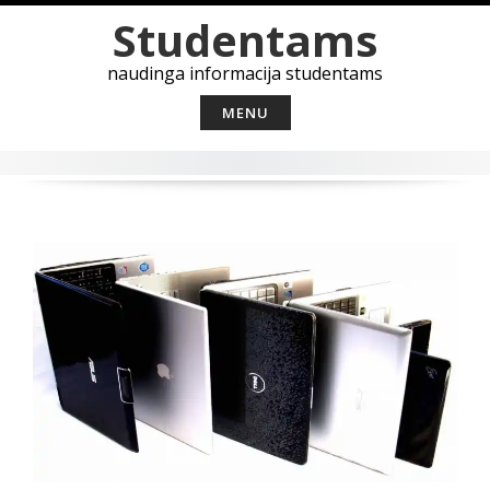
Skip
Studentams
to
content
naudinga informacija studentams
MENU