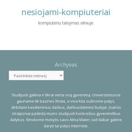
nesiojami-kompiuteriai
kompiuteriu taisymas vilniuje
Photo
Navigation
Archyvas
Archyvas
Studijuoti galima ir tikrai verta visą gyvenimą. Universitetuose
gauname tik bazines žinias, o visa kita sužinome patys,
dirbdami kasdieninius darbus, darbuodamiesi buityje. Įvairūs
straipsniai padeda mums studijuoti konkrečius gyvenimiškus
dalykus. Išmokome mokytis savo Alma Mater, tad dabar galime
daryti tai patys internete.