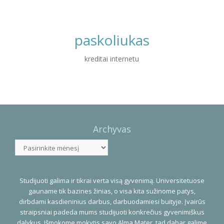
paskoliukas
kreditai internetu
Photo
Navigation
Archyvas
Archyvas
Studijuoti galima ir tikrai verta visą gyvenimą. Universitetuose
gauname tik bazines žinias, o visa kita sužinome patys,
dirbdami kasdieninius darbus, darbuodamiesi buityje. Įvairūs
straipsniai padeda mums studijuoti konkrečius gyvenimiškus
dalykus. Išmokome mokytis savo Alma Mater, tad dabar galime