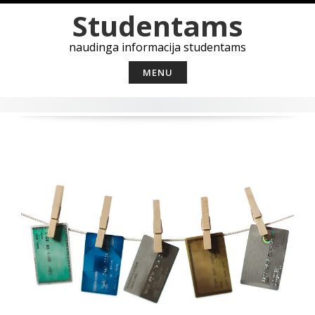
Skip
Studentams
to
content
naudinga informacija studentams
MENU