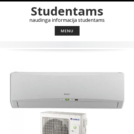
Skip
Studentams
to
content
naudinga informacija studentams
MENU