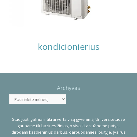
kondicionierius
Photo
Navigation
Archyvas
Archyvas
Studijuoti galima ir tikrai verta visą gyvenimą. Universitetuose
gauname tik bazines žinias, o visa kita sužinome patys,
dirbdami kasdieninius darbus, darbuodamiesi buityje. Įvairūs