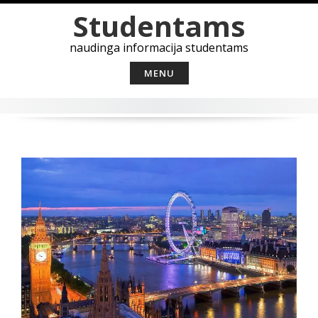
Skip
Studentams
to
content
naudinga informacija studentams
MENU