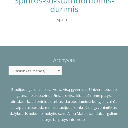
Spintos-su-stumdomomis-
durimis
spintos
Photo
Navigation
Archyvas
Archyvas
Studijuoti galima ir tikrai verta visą gyvenimą. Universitetuose
gauname tik bazines žinias, o visa kita sužinome patys,
dirbdami kasdieninius darbus, darbuodamiesi buityje. Įvairūs
straipsniai padeda mums studijuoti konkrečius gyvenimiškus
dalykus. Išmokome mokytis savo Alma Mater, tad dabar galime
daryti tai patys internete.