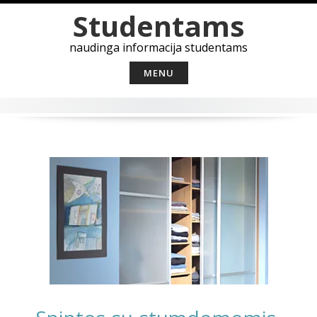
Skip
Studentams
to
content
naudinga informacija studentams
MENU