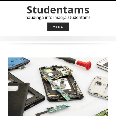
Skip
Studentams
to
content
naudinga informacija studentams
MENU