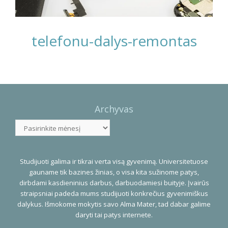
telefonu-dalys-remontas
Photo
Navigation
Archyvas
Archyvas
Studijuoti galima ir tikrai verta visą gyvenimą. Universitetuose
gauname tik bazines žinias, o visa kita sužinome patys,
dirbdami kasdieninius darbus, darbuodamiesi buityje. Įvairūs
straipsniai padeda mums studijuoti konkrečius gyvenimiškus
dalykus. Išmokome mokytis savo Alma Mater, tad dabar galime
daryti tai patys internete.