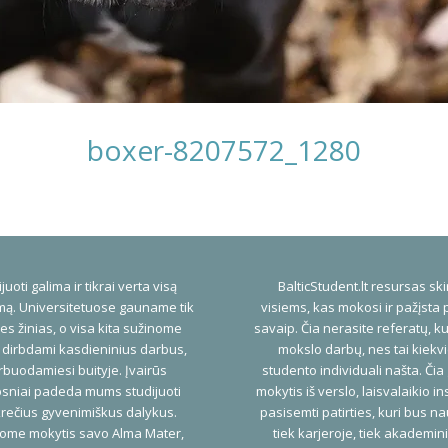
boxer-8207572_1280
juoti galima ir tikrai verta visą
BalticStudent.lt resursas ski
ą. Universitetuose gauname tik
visiems, kas mokosi ir pažįsta 
es žinias, o visa kita sužinome
savaip. Čia nerasite referatų, ku
 dirbdami kasdieninius darbus,
mokslo darbų, nes tai kiekv
buodamiesi buityje. Įvairūs
studento individuali našta. Čia
psniai padeda mums studijuoti
mokytis iš verslo, laisvalaikio ins
rečius gyvenimiškus dalykus.
pasisemti patirties, kuri bus n
ome mokytis savo Alma Mater,
tiek karjeroje, tiek akademi