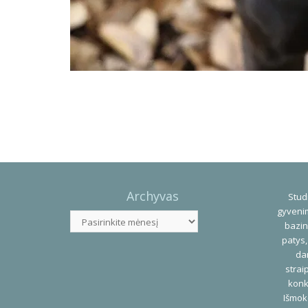
Photo
Navigation
Archyvas
Studi
gyvenim
Archyvas
bazin
patys,
dar
strai
konk
Išmok