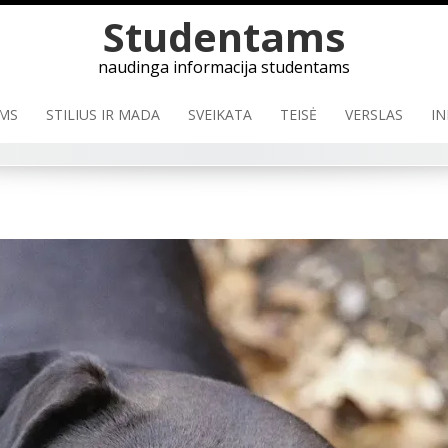
Skip
Studentams
to
content
naudinga informacija studentams
MS
STILIUS IR MADA
SVEIKATA
TEISĖ
VERSLAS
IN