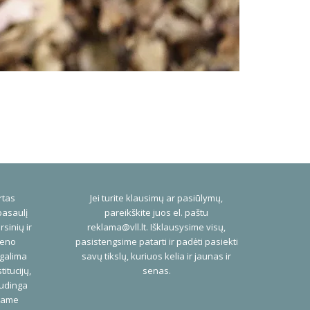
rtas
Jei turite klausimų ar pasiūlymų,
pasaulį
pareikškite juos el. paštu
rsinių ir
reklama@vll.lt
. Išklausysime visų,
ieno
pasistengsime patarti ir padėti pasiekti
 galima
savų tikslų, kuriuos kelia ir jaunas ir
titucijų,
senas.
audinga
niame