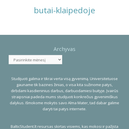
butai-klaipedoje
Photo
Navigation
Archyvas
Archyvas
Studijuoti galima ir tikrai verta visą gyvenimą. Universitetuose
gauname tik bazines žinias, o visa kita sužinome patys,
dirbdami kasdieninius darbus, darbuodamiesi buityje. Įvairūs
straipsniai padeda mums studijuoti konkrečius gyvenimiškus
dalykus. Išmokome mokytis savo Alma Mater, tad dabar galime
daryti tai patys internete.
BalticStudent.lt resursas skirtas visiems, kas mokosi ir pažįsta