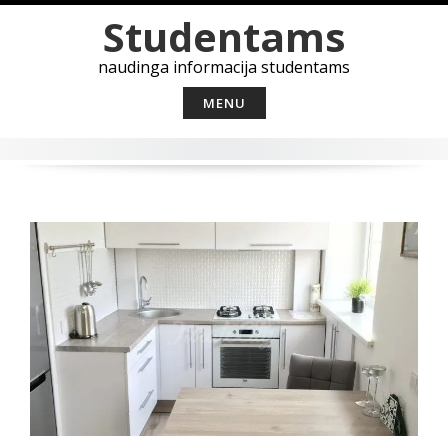
Skip
Studentams
to
content
naudinga informacija studentams
MENU