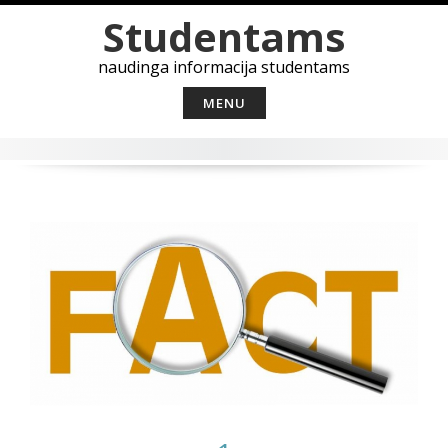
Skip
Studentams
to
content
naudinga informacija studentams
MENU