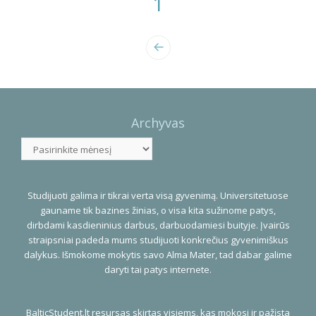
1
Photo
Navigation
Archyvas
Archyvas
Studijuoti galima ir tikrai verta visą gyvenimą. Universitetuose
gauname tik bazines žinias, o visa kita sužinome patys,
dirbdami kasdieninius darbus, darbuodamiesi buityje. Įvairūs
straipsniai padeda mums studijuoti konkrečius gyvenimiškus
dalykus. Išmokome mokytis savo Alma Mater, tad dabar galime
daryti tai patys internete.
BalticStudent.lt resursas skirtas visiems, kas mokosi ir pažįsta