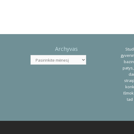
Photo
Navigation
Archyvas
Studi
gyvenim
Archyvas
bazin
patys,
dar
strai
konk
Išmok
tad 