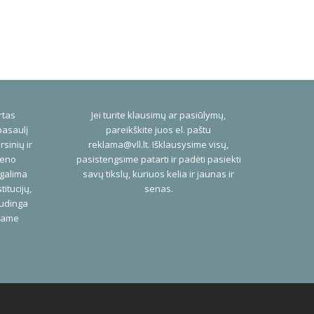
rtas
Jei turite klausimų ar pasiūlymų,
pasaulį
pareikškite juos el. paštu
rsinių ir
reklama@vll.lt
. Išklausysime visų,
ieno
pasistengsime patarti ir padėti pasiekti
 galima
savų tikslų, kuriuos kelia ir jaunas ir
titucijų,
senas.
audinga
niame