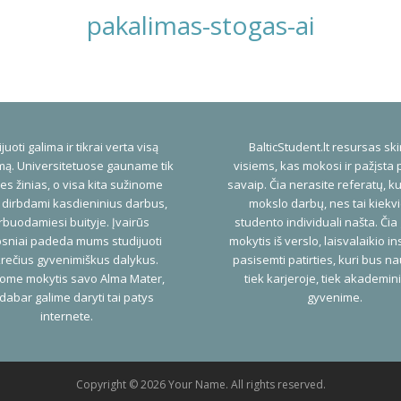
pakalimas-stogas-ai
juoti galima ir tikrai verta visą
BalticStudent.lt resursas ski
ą. Universitetuose gauname tik
visiems, kas mokosi ir pažįsta 
es žinias, o visa kita sužinome
savaip. Čia nerasite referatų, ku
 dirbdami kasdieninius darbus,
mokslo darbų, nes tai kiekv
buodamiesi buityje. Įvairūs
studento individuali našta. Čia
psniai padeda mums studijuoti
mokytis iš verslo, laisvalaikio ins
rečius gyvenimiškus dalykus.
pasisemti patirties, kuri bus n
ome mokytis savo Alma Mater,
tiek karjeroje, tiek akademi
dabar galime daryti tai patys
gyvenime.
internete.
Copyright © 2026 Your Name. All rights reserved.