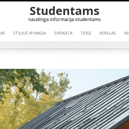
Skip
Studentams
to
content
naudinga informacija studentams
MS
STILIUS IR MADA
SVEIKATA
TEISĖ
VERSLAS
IN