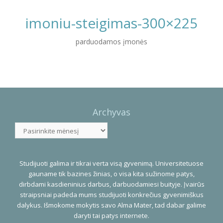
imoniu-steigimas-300×225
parduodamos įmonės
Photo
Navigation
Archyvas
Archyvas
Studijuoti galima ir tikrai verta visą gyvenimą. Universitetuose
gauname tik bazines žinias, o visa kita sužinome patys,
dirbdami kasdieninius darbus, darbuodamiesi buityje. Įvairūs
straipsniai padeda mums studijuoti konkrečius gyvenimiškus
dalykus. Išmokome mokytis savo Alma Mater, tad dabar galime
daryti tai patys internete.