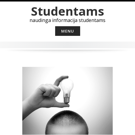
Skip
Studentams
to
content
naudinga informacija studentams
MENU