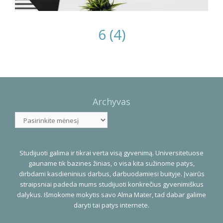
6 (4)
Photo
Navigation
Archyvas
Archyvas
Studijuoti galima ir tikrai verta visą gyvenimą. Universitetuose
gauname tik bazines žinias, o visa kita sužinome patys,
dirbdami kasdieninius darbus, darbuodamiesi buityje. Įvairūs
straipsniai padeda mums studijuoti konkrečius gyvenimiškus
dalykus. Išmokome mokytis savo Alma Mater, tad dabar galime
daryti tai patys internete.