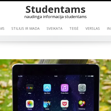
Skip
Studentams
to
content
naudinga informacija studentams
MS
STILIUS IR MADA
SVEIKATA
TEISĖ
VERSLAS
IN